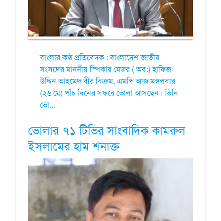
বাংলার কণ্ঠ প্রতিবেদক : বাংলাদেশ জাতীয়
সংসদের মাননীয় স্পিকার মেজর ( অব:) হাফিজ
উদ্দিন আহমেদ বীর বিক্রম, এমপি আজ মঙ্গলবার
(২৬ মে) পাঁচ দিনের সফরে ভোলা আসছেন। তিনি
ভো...
ভোলার ৭১ টিভির সাংবাদিক কামরুল
ইসলামের হাম শনাক্ত