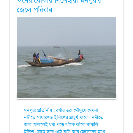
ঋণের বোঝায় দিশেহারা মনপুরার
জেলে পরিবার
মনপুরা প্রতিনিধি : বর্ষার ভরা মৌসুমে মেঘনা
নদীতে সাধারণত ইলিশের প্রাচুর্য থাকে। নদীতে
জাল ফেললেই ধরা পড়ে ঝাঁকে ঝাঁকে রুপালি
ইলিশ। মাছে ভরে ওঠে ঘাট, আর জেলেদের মুখে