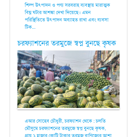
শিল্প উৎপাদন ও পণ্য সরবরাহ ব্যবস্থায় মারাত্মক
বিঘ্ন ঘটার আশঙ্কা দেখা দিয়েছে। এমন
পরিস্থিতিতে উৎপাদন অব্যাহত রাখা এবং ব্যবসা
টিক...
চরফ্যাশনের তরমুজে স্বপ্ন বুনছে কৃষক
এআর সোহেব চৌধুরী, চরফ্যাশন থেকে : চলতি
মৌসুমে চরফ্যাশনের তরমুজে স্বপ্ন বুনছে কৃষক,
প্রায় ১ হাজার কোটি টাকার তরমুজ বাণিজ্যের আশা