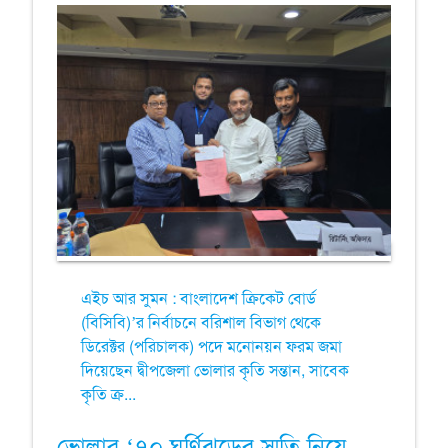
এইচ আর সুমন : বাংলাদেশ ক্রিকেট বোর্ড
(বিসিবি)’র নির্বাচনে বরিশাল বিভাগ থেকে
ডিরেক্টর (পরিচালক) পদে মনোনয়ন ফরম জমা
দিয়েছেন দ্বীপজেলা ভোলার কৃতি সন্তান, সাবেক
কৃতি ক্র...
ভোলার ‘৭০ ঘূর্ণিঝড়ের স্মৃতি নিয়ে