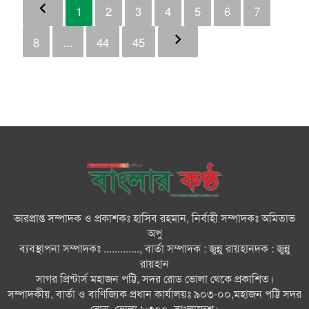
chevron_left
1
2
3
4
5
6
7
chevron_right
8
...
44
45
ভারপ্রাপ্ত সম্পাদক ও প্রকাশকঃ হাসিব রহমান, নির্বাহী সম্পাদকঃ অমিতাভ
অপু
ব্যবস্থাপনা সম্পাদকঃ ............., বার্তা সম্পাদক : জুন্নু রায়হানদক : জুন্নু
রায়হান
সাগর প্রিন্টার্স মহাজন পট্টি, সদর রোড ভোলা থেকে প্রকাশিত।
সম্পাদকীয়, বার্তা ও বাণিজ্যিক প্রধান কার্যালয়ঃ ৯০৩-০০,মহাজন পট্টি সদর