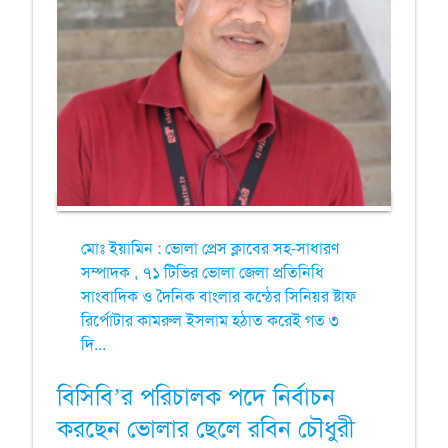
মোঃ ইয়ামিন : ভোলা প্রেস ক্লাবের সহ-সাধারণ
সম্পাদক , ৭১ টিভির ভোলা জেলা প্রতিনিধি
সাংবাদিক ও দৈনিক বাংলার কন্ঠের সিনিয়র ষ্টাফ
রির্পোটার কামরুল ইসলাম হঠাত করেই গত ৩
দি...
বিসিবি’র পরিচালক পদে নির্বাচন
করছেন ভোলার ছেলে রবিন চৌধুরী