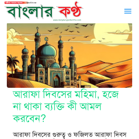
menu
আরাফা দিবসের মহিমা, হজে
না থাকা ব্যক্তি কী আমল
করবেন?
আরাফা দিবসের গুরুত্ব ও ফজিলত আরাফা দিবস