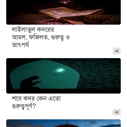
লাইলাতুল কদরের
আমল, ফজিলত, গুরুত্ব ও
তাৎপর্য
ধর্ম
শবে কদর কেন এতো
গুরুত্বপূর্ণ?
ধর্ম