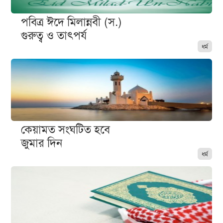
পবিত্র ঈদে মিলান্নবী (স.)
গুরুত্ব ও তাৎপর্য
ধর্ম
কেয়ামত সংঘটিত হবে
জুমার দিন
ধর্ম