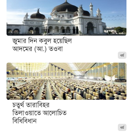
জুমার দিন কবুল হয়েছিল
আদমের (আ.) তওবা
ধর্ম
চতুর্থ তারাবিহর
তিলাওয়াতে আলোচিত
বিধিবিধান
ধর্ম