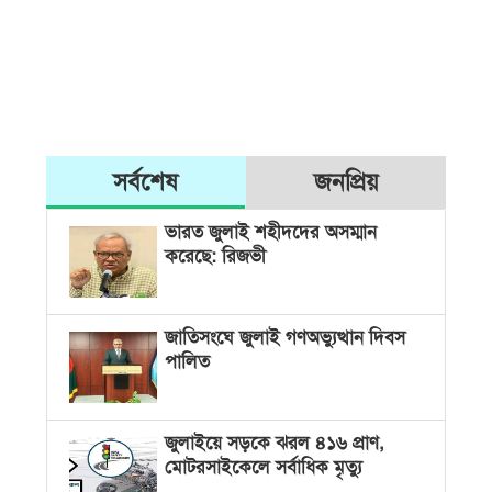
সর্বশেষ
জনপ্রিয়
ভারত জুলাই শহীদদের অসম্মান
করেছে: রিজভী
জাতিসংঘে জুলাই গণঅভ্যুত্থান দিবস
পালিত
জুলাইয়ে সড়কে ঝরল ৪১৬ প্রাণ,
মোটরসাইকেলে সর্বাধিক মৃত্যু