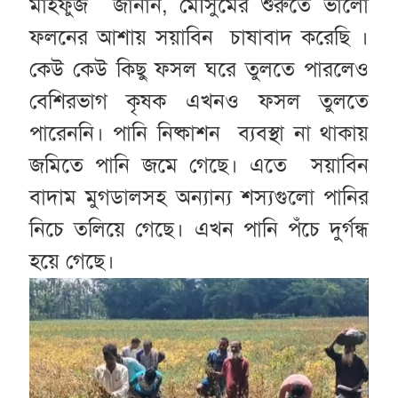
মাহফুজ জানান, মৌসুমের শুরুতে ভালো
ফলনের আশায় সয়াবিন চাষাবাদ করেছি ।
কেউ কেউ কিছু ফসল ঘরে তুলতে পারলেও
বেশিরভাগ কৃষক এখনও ফসল তুলতে
পারেননি। পানি নিষ্কাশন ব্যবস্থা না থাকায়
জমিতে পানি জমে গেছে। এতে সয়াবিন
বাদাম মুগডালসহ অন্যান্য শস্যগুলো পানির
নিচে তলিয়ে গেছে। এখন পানি পঁচে দুর্গন্ধ
হয়ে গেছে।