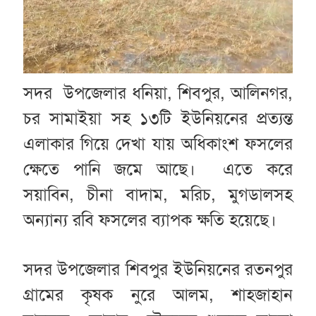
সদর উপজেলার ধনিয়া, শিবপুর, আলিনগর,
চর সামাইয়া সহ ১৩টি ইউনিয়নের প্রত্যন্ত
এলাকার গিয়ে দেখা যায় অধিকাংশ ফসলের
ক্ষেতে পানি জমে আছে। এতে করে
সয়াবিন, চীনা বাদাম, মরিচ, মুগডালসহ
অন্যান্য রবি ফসলের ব্যাপক ক্ষতি হয়েছে।
সদর উপজেলার শিবপুর ইউনিয়নের রতনপুর
গ্রামের কৃষক নুরে আলম, শাহজাহান