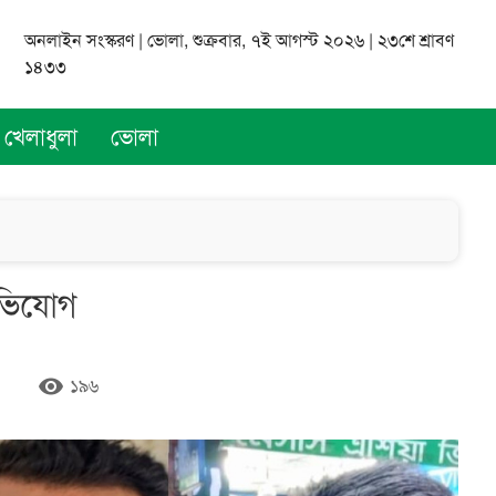
অনলাইন সংস্করণ | ভোলা, শুক্রবার, ৭ই আগস্ট ২০২৬ | ২৩শে শ্রাবণ
১৪৩৩
খেলাধুলা
ভোলা
অভিযোগ
remove_red_eye
১৯৬