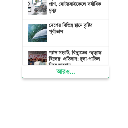
প্রাণ, মোটরসাইকেলে সর্বাধিক
মৃত্যু
দেশের বিভিন্ন স্থানে বৃষ্টির
পূর্বাভাস
গ্যাস সংকট, বিদ্যুতের ‘ভূতুড়ে
বিলের’ প্রতিবাদ: চুলা-পাতিল
নিয়ে অবস্থান
আরও...
ক্ষমতার কেন্দ্র গণভবন থেকে
রক্তাক্ত গণঅভ্যুত্থানের স্মৃতি
জাদুঘর
জুলাই গণ-অভ্যুত্থান দিবসে
ভোলায় ৩০০ রোগীকে
বিনামূল্যে চিকিৎসাসেবা