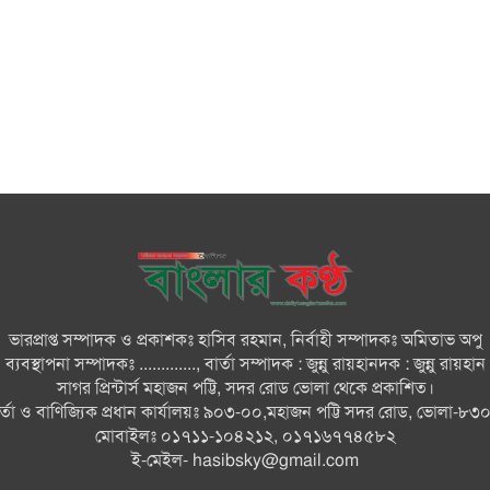
ভারপ্রাপ্ত সম্পাদক ও প্রকাশকঃ হাসিব রহমান, নির্বাহী সম্পাদকঃ অমিতাভ অপু
ব্যবস্থাপনা সম্পাদকঃ ............., বার্তা সম্পাদক : জুন্নু রায়হানদক : জুন্নু রায়হান
সাগর প্রিন্টার্স মহাজন পট্টি, সদর রোড ভোলা থেকে প্রকাশিত।
ার্তা ও বাণিজ্যিক প্রধান কার্যালয়ঃ ৯০৩-০০,মহাজন পট্টি সদর রোড, ভোলা-৮৩
মোবাইলঃ ০১৭১১-১০৪২১২, ০১৭১৬৭৭৪৫৮২
ই-মেইল-
hasibsky@gmail.com