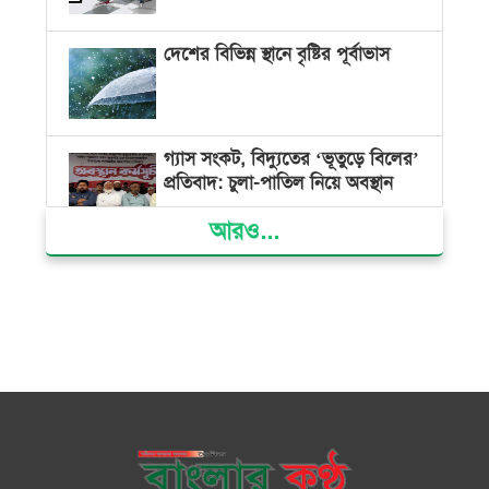
দেশের বিভিন্ন স্থানে বৃষ্টির পূর্বাভাস
গ্যাস সংকট, বিদ্যুতের ‘ভূতুড়ে বিলের’
প্রতিবাদ: চুলা-পাতিল নিয়ে অবস্থান
আরও...
ক্ষমতার কেন্দ্র গণভবন থেকে রক্তাক্ত
গণঅভ্যুত্থানের স্মৃতি জাদুঘর
জুলাই গণ-অভ্যুত্থান দিবসে ভোলায়
৩০০ রোগীকে বিনামূল্যে চিকিৎসাসেবা
ভোলায় ১১ দলীয় জোটের বিক্ষোভ
সমাবেশ ও গণমিছিল