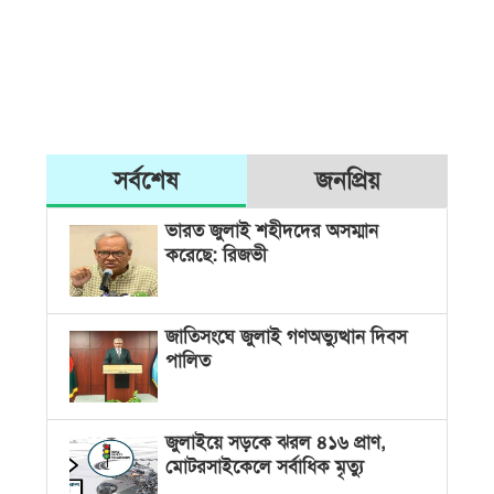
সর্বশেষ
জনপ্রিয়
ভারত জুলাই শহীদদের অসম্মান
করেছে: রিজভী
জাতিসংঘে জুলাই গণঅভ্যুত্থান দিবস
পালিত
জুলাইয়ে সড়কে ঝরল ৪১৬ প্রাণ,
মোটরসাইকেলে সর্বাধিক মৃত্যু