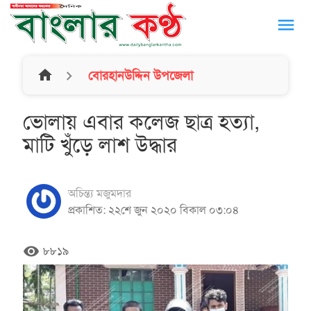
menu
home
বোরহানউদ্দিন উপজেলা
ভোলায় এবার কলেজ ছাত্র হত্যা,
মাটি খুঁড়ে লাশ উদ্ধার
অচিন্ত্য মজুমদার
প্রকাশিত: ২২শে জুন ২০২০ বিকাল ০৩:০৪
remove_red_eye
৮৮১৯