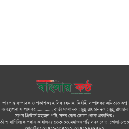
ভারপ্রাপ্ত সম্পাদক ও প্রকাশকঃ হাসিব রহমান, নির্বাহী সম্পাদকঃ অমিতাভ অপু
ব্যবস্থাপনা সম্পাদকঃ ............., বার্তা সম্পাদক : জুন্নু রায়হানদক : জুন্নু রায়হান
সাগর প্রিন্টার্স মহাজন পট্টি, সদর রোড ভোলা থেকে প্রকাশিত।
ার্তা ও বাণিজ্যিক প্রধান কার্যালয়ঃ ৯০৩-০০,মহাজন পট্টি সদর রোড, ভোলা-৮৩
মোবাইলঃ ০১৭১১-১০৪২১২, ০১৭১৬৭৭৪৫৮২