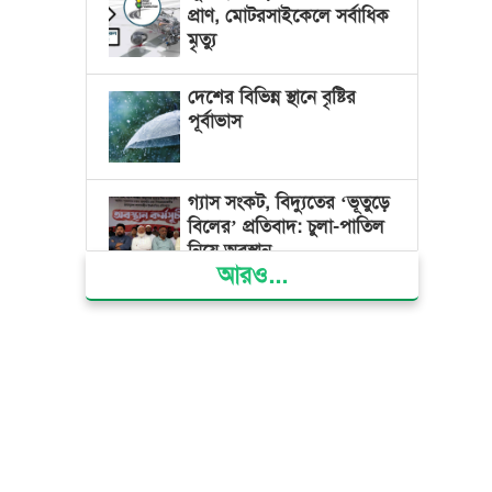
প্রাণ, মোটরসাইকেলে সর্বাধিক
মৃত্যু
দেশের বিভিন্ন স্থানে বৃষ্টির
পূর্বাভাস
গ্যাস সংকট, বিদ্যুতের ‘ভূতুড়ে
বিলের’ প্রতিবাদ: চুলা-পাতিল
নিয়ে অবস্থান
আরও...
ক্ষমতার কেন্দ্র গণভবন থেকে
রক্তাক্ত গণঅভ্যুত্থানের স্মৃতি
জাদুঘর
জুলাই গণ-অভ্যুত্থান দিবসে
ভোলায় ৩০০ রোগীকে
বিনামূল্যে চিকিৎসাসেবা