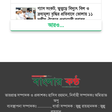
গ্যাস সংকট, ভুতুড়ে বিদ্যুৎ বিল ও
দ্রব্যমূল্য বৃদ্ধির প্রতিবাদে ভোলায় ১১
দলীয় ঐক্যের প্রধানমন্ত্রী বরাবর
আরও...
স্মারকলিপি প্রদান
ভারত জুলাই শহীদদের অসম্মান
করেছে: রিজভী
জাতিসংঘে জুলাই গণঅভ্যুত্থান দিবস
পালিত
জুলাইয়ে সড়কে ঝরল ৪১৬ প্রাণ,
মোটরসাইকেলে সর্বাধিক মৃত্যু
ভারপ্রাপ্ত সম্পাদক ও প্রকাশকঃ হাসিব রহমান, নির্বাহী সম্পাদকঃ অমিতাভ
দেশের বিভিন্ন স্থানে বৃষ্টির পূর্বাভাস
অপু
ব্যবস্থাপনা সম্পাদকঃ ............., বার্তা সম্পাদক : জুন্নু রায়হানদক : জুন্নু
রায়হান