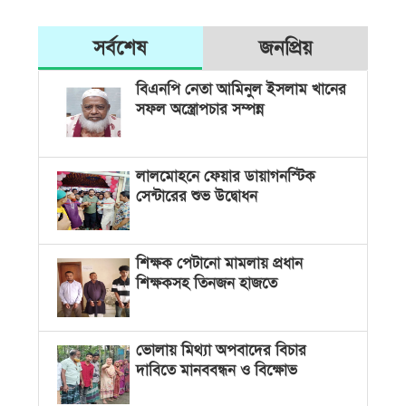
সর্বশেষ
জনপ্রিয়
বিএনপি নেতা আমিনুল ইসলাম খানের
সফল অস্ত্রোপচার সম্পন্ন
লালমোহনে ফেয়ার ডায়াগনস্টিক
সেন্টারের শুভ উদ্বোধন
শিক্ষক পেটানো মামলায় প্রধান
শিক্ষকসহ তিনজন হাজতে
ভোলায় মিথ্যা অপবাদের বিচার
দাবিতে মানববন্ধন ও বিক্ষোভ