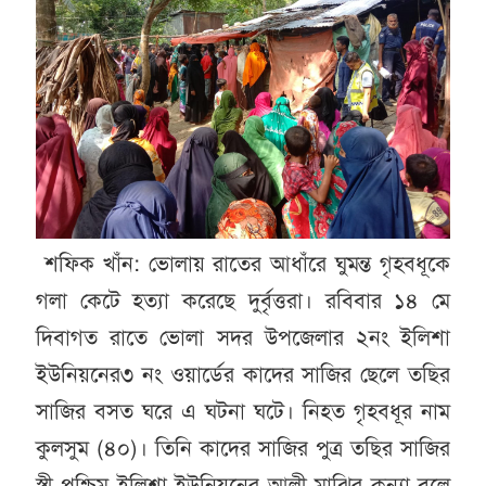
শফিক খাঁন: ভোলায় রাতের আধাঁরে ঘুমন্ত গৃহবধূকে
গলা কেটে হত্যা করেছে দুর্বৃত্তরা। রবিবার ১৪ মে
দিবাগত রাতে ভোলা সদর উপজেলার ২নং ইলিশা
ইউনিয়নের৩ নং ওয়ার্ডের কাদের সাজির ছেলে তছির
সাজির বসত ঘরে এ ঘটনা ঘটে। নিহত গৃহবধূর নাম
কুলসুম (৪০)। তিনি কাদের সাজির পুত্র তছির সাজির
স্ত্রী পশ্চিম ইলিশা ইউনিয়নের আলী মাঝির কন্যা বলে