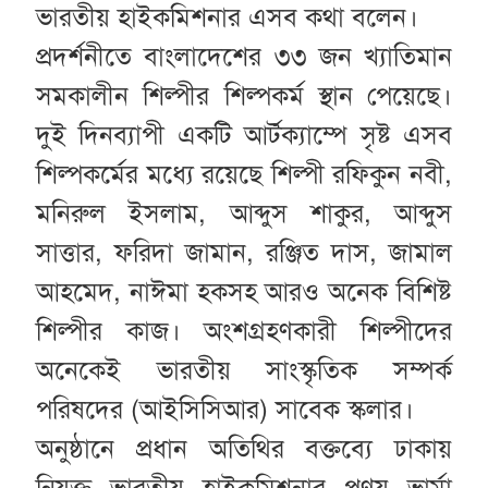
ভারতীয় হাইকমিশনার এসব কথা বলেন।
প্রদর্শনীতে বাংলাদেশের ৩৩ জন খ্যাতিমান
সমকালীন শিল্পীর শিল্পকর্ম স্থান পেয়েছে।
দুই দিনব্যাপী একটি আর্টক্যাম্পে সৃষ্ট এসব
শিল্পকর্মের মধ্যে রয়েছে শিল্পী রফিকুন নবী,
মনিরুল ইসলাম, আব্দুস শাকুর, আব্দুস
সাত্তার, ফরিদা জামান, রঞ্জিত দাস, জামাল
আহমেদ, নাঈমা হকসহ আরও অনেক বিশিষ্ট
শিল্পীর কাজ। অংশগ্রহণকারী শিল্পীদের
অনেকেই ভারতীয় সাংস্কৃতিক সম্পর্ক
পরিষদের (আইসিসিআর) সাবেক স্কলার।
অনুষ্ঠানে প্রধান অতিথির বক্তব্যে ঢাকায়
নিযুক্ত ভারতীয় হাইকমিশনার প্রণয় ভার্মা