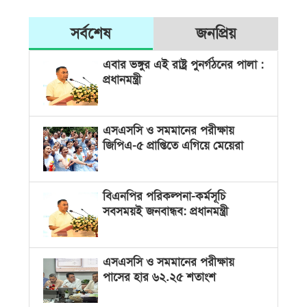
সর্বশেষ
জনপ্রিয়
এবার ভঙ্গুর এই রাষ্ট্র পুনর্গঠনের পালা :
প্রধানমন্ত্রী
এসএসসি ও সমমানের পরীক্ষায়
জিপিএ-৫ প্রাপ্তিতে এগিয়ে মেয়েরা
বিএনপির পরিকল্পনা-কর্মসূচি
সবসময়ই জনবান্ধব: প্রধানমন্ত্রী
এসএসসি ও সমমানের পরীক্ষায়
পাসের হার ৬২.২৫ শতাংশ