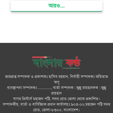
আরও...
ক্ষমতার কেন্দ্র গণভবন থেকে রক্তাক্ত
গণঅভ্যুত্থানের স্মৃতি জাদুঘর
জুলাই গণ-অভ্যুত্থান দিবসে ভোলায়
৩০০ রোগীকে বিনামূল্যে চিকিৎসাসেবা
ভোলায় ১১ দলীয় জোটের বিক্ষোভ
সমাবেশ ও গণমিছিল
ভারপ্রাপ্ত সম্পাদক ও প্রকাশকঃ হাসিব রহমান, নির্বাহী সম্পাদকঃ অমিতাভ
বোরহানউদ্দিনে কিশোরীকে সংঘবদ্ধ
অপু
ধর্ষণ ও ভিডিও ধারণ ও ছড়িয়ে
ব্যবস্থাপনা সম্পাদকঃ ............., বার্তা সম্পাদক : জুন্নু রায়হানদক : জুন্নু
দেওয়ার অভিযোগ তিন জন গ্রেপ্তার,
রায়হান
থানায় মামলা
সাগর প্রিন্টার্স মহাজন পট্টি, সদর রোড ভোলা থেকে প্রকাশিত।
সম্পাদকীয়, বার্তা ও বাণিজ্যিক প্রধান কার্যালয়ঃ ৯০৩-০০,মহাজন পট্টি সদর
ভোলায় নানা আয়োজনে জুলাই
রোড, ভোলা-৮৩০০, বাংলাদেশ।
গণঅভ্যুত্থান দিবস পালন