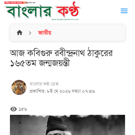
menu
home
জাতীয়
আজ কবিগুরু রবীন্দ্রনাথ ঠাকুরের
১৬৫তম জন্মজয়ন্তী
বাংলার কণ্ঠ ডেস্ক
প্রকাশিত: ৮ই মে ২০২৬ সন্ধ্যা ০৭:৪৯
remove_red_eye
১৫৬