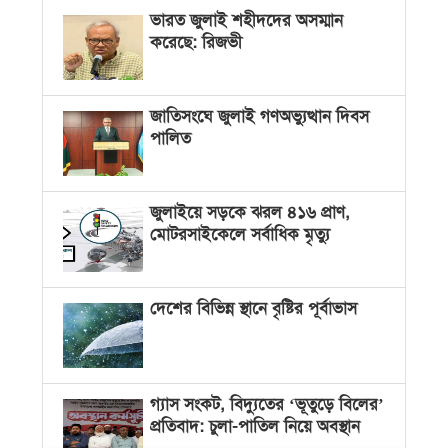
ভারত জুলাই শহীদদের অসম্মান
করেছে: রিজভী
জাতিসংঘে জুলাই গণঅভ্যুত্থান দিবস
পালিত
জুলাইয়ে সড়কে ঝরল ৪১৬ প্রাণ,
মোটরসাইকেলে সর্বাধিক মৃত্যু
দেশের বিভিন্ন স্থানে বৃষ্টির পূর্বাভাস
গ্যাস সংকট, বিদ্যুতের ‘ভূতুড়ে বিলের’
প্রতিবাদ: চুলা-পাতিল নিয়ে অবস্থান