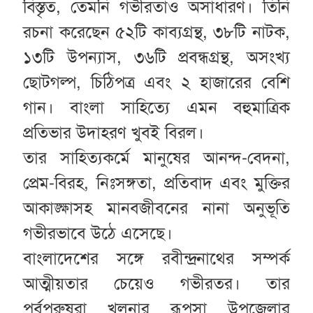
বিস্তৃত, তেমনি গভীরতাও অসাধারণ। তিনি
রচনা করেছেন ৫২টি কাব্যগ্রন্থ, ৩৮টি নাটক,
১৩টি উপন্যাস, ৩৬টি প্রবন্ধগ্রন্থ, অসংখ্য
ছোটগল্প, চিঠিপত্র এবং ২ হাজারের বেশি
গান। বাংলা সাহিত্যে এমন বহুমাত্রিক
প্রতিভার উদাহরণ খুবই বিরল।
তার সাহিত্যকর্মে মানুষের আনন্দ-বেদনা,
প্রেম-বিরহ, নিঃসঙ্গতা, প্রতিবাদ এবং মুক্তির
আকাঙ্ক্ষাসহ মানবজীবনের নানা অনুভূতি
গভীরভাবে উঠে এসেছে।
বাংলাদেশের সঙ্গে রবীন্দ্রনাথের সম্পর্ক
আত্মীয়তার চেয়েও গভীরতর। তার
পূর্বপুরুষরা খুলনার রূপসা উপজেলার