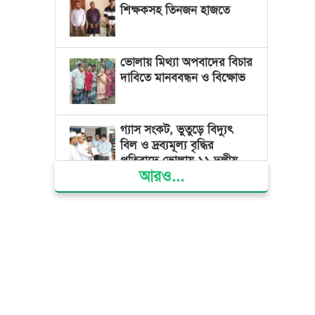
শিক্ষকসহ তিনজন হাজতে
ভোলায় মিথ্যা অপবাদের বিচার
দাবিতে মানববন্ধন ও বিক্ষোভ
গ্যাস সংকট, ভুতুড়ে বিদ্যুৎ
বিল ও দ্রব্যমূল্য বৃদ্ধির
প্রতিবাদে ভোলায় ১১ দলীয়
আরও...
ঐক্যের প্রধানমন্ত্রী বরাবর
স্মারকলিপি প্রদান
ভারত জুলাই শহীদদের
অসম্মান করেছে: রিজভী
জাতিসংঘে জুলাই গণঅভ্যুত্থান
দিবস পালিত