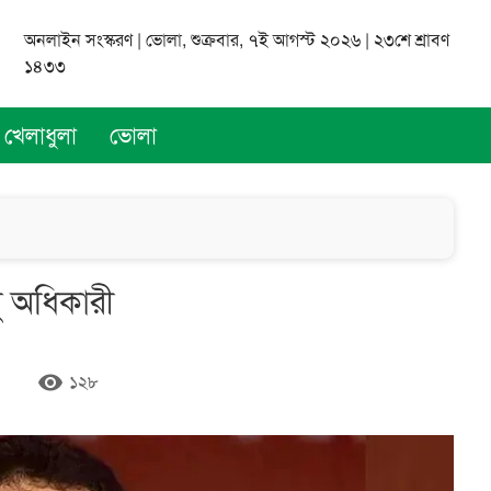
অনলাইন সংস্করণ | ভোলা, শুক্রবার, ৭ই আগস্ট ২০২৬ | ২৩শে শ্রাবণ
১৪৩৩
খেলাধুলা
ভোলা
্দু অধিকারী
remove_red_eye
১২৮