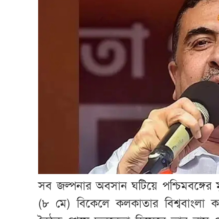
সব জল্পনার অবসান ঘটিয়ে পশ্চিমবঙ্গের মুখ্
(৮ মে) বিকেলে কলকাতার বিশ্ববাংলা ক