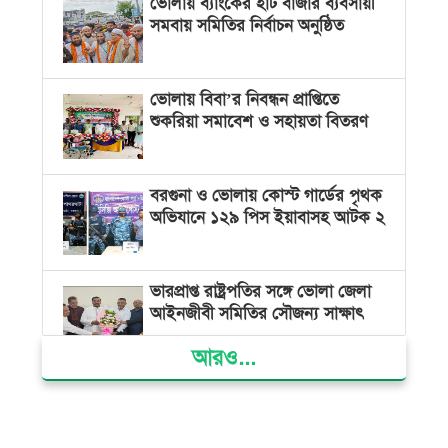
ভোলায় ব্যাংকের হাট বাজার ব্যবসায়ী
সমবায় সমিতির নির্বাচন অনুষ্ঠিত
ভোলায় বিবা’র নিবন্ধন প্রাপ্তিতে
শুকরিয়া সমাবেশ ও সহায়তা বিতরণ
বরগুনা ও ভোলায় কোস্ট গার্ডের পৃথক
অভিযানে ১২৯ পিস ইয়াবাসহ আটক ২
ভারপ্রাপ্ত রাষ্ট্রপতির সঙ্গে ভোলা জেলা
আইনজীবী সমিতির সৌজন্য সাক্ষাৎ
আরও...
দৌলতখানে জমি বিরোধে পরিবারকে
ঘরছাড়া, আদালতের নিষেধাজ্ঞা অমান্য
করে ঘর নির্মাণের অভিযোগ