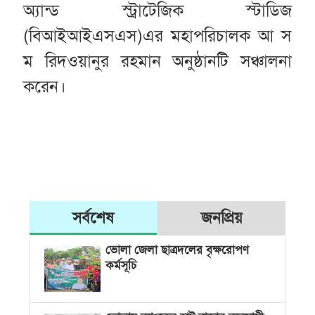
অ্যান্ড স্ট্রাটেজিক স্টাডিজ
(বিআইআইএসএস)এর মহাপরিচালক আ স
ম রিদওয়ানুর রহমান অনুষ্ঠানটি সঞ্চালনা
করেন।
সর্বশেষ
জনপ্রিয়
ভোলা জেলা ছাত্রদলের বৃক্ষরোপণ
কর্মসূচি