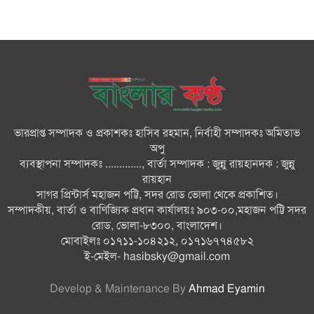
মনপুরায় সংরক্ষিত বনাঞ্চলের খালে
বিষ দিয়ে মাছ ধরায় ৩ জেলে আটক
তজুমদ্দিনে চর মোজাম্মেলে চাঁদাবাজি
ও রাজনৈতিক চক্রান্তের অপচেষ্টার
বিরুদ্ধে সংবাদ সম্মেলন
ভারপ্রাপ্ত সম্পাদক ও প্রকাশকঃ হাসিব রহমান, নির্বাহী সম্পাদকঃ অমিতাভ
সবার সম্মিলিত প্রচেষ্টায় সুন্দর
অপু
বাংলাদেশ গড়তে চাই: প্রধানমন্ত্রী
ব্যবস্থাপনা সম্পাদকঃ ............., বার্তা সম্পাদক : জুন্নু রায়হানদক : জুন্নু
রায়হান
সাগর প্রিন্টার্স মহাজন পট্টি, সদর রোড ভোলা থেকে প্রকাশিত।
চিকিৎসক সমাজের পেশাগত
সম্পাদকীয়, বার্তা ও বাণিজ্যিক প্রধান কার্যালয়ঃ ৯০৩-০০,মহাজন পট্টি সদর
উৎকর্ষতার উজ্জ্বল দৃষ্টান্ত ড্যাব: ডা.
রোড, ভোলা-৮৩০০, বাংলাদেশ।
জুবাইদা
মোবাইলঃ ০১৭১১-১০৪২১২, ০১৭১৬৭৭৪৫৮২
ই-মেইল-
hasibsky@gmail.com
Develop & Maintenance By
Ahmad Eyamin