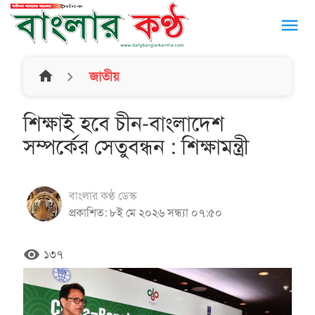
menu
home
জাতীয়
শিক্ষাই হবে চীন-বাংলাদেশ
সম্পর্কের সেতুবন্ধন : শিক্ষামন্ত্রী
বাংলার কণ্ঠ ডেস্ক
প্রকাশিত: ৮ই মে ২০২৬ সন্ধ্যা ০৭:৫০
remove_red_eye
১৩৭