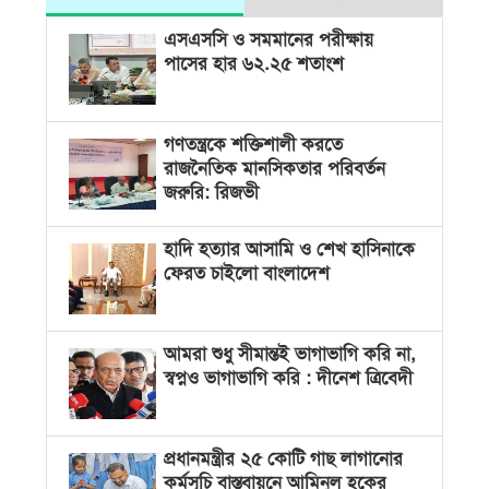
এসএসসি ও সমমানের পরীক্ষায়
পাসের হার ৬২.২৫ শতাংশ
গণতন্ত্রকে শক্তিশালী করতে
রাজনৈতিক মানসিকতার পরিবর্তন
জরুরি: রিজভী
হাদি হত্যার আসামি ও শেখ হাসিনাকে
ফেরত চাইলো বাংলাদেশ
আমরা শুধু সীমান্তই ভাগাভাগি করি না,
স্বপ্নও ভাগাভাগি করি : দীনেশ ত্রিবেদী
প্রধানমন্ত্রীর ২৫ কোটি গাছ লাগানোর
কর্মসূচি বাস্তবায়নে আমিনুল হকের