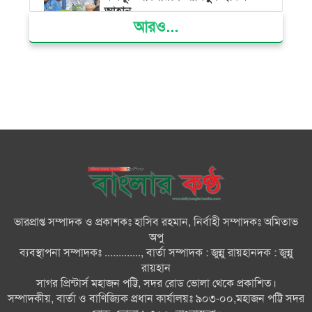
আহ্বান
আরও...
সৌদি আরবের কারখানায় অগ্নিকাণ্ডে
১৬ বাংলাদেশির মৃত্যুতে প্রধানমন্ত্রীর
শোক
এসডিজি ভিলেজ পাইলট প্রকল্পের
উদ্বোধন প্রধানমন্ত্রীর
শেখ হাসিনাকে ফেরাতে ভারতের প্রতি
প্রধানমন্ত্রীর তাগিদ
ভারপ্রাপ্ত সম্পাদক ও প্রকাশকঃ হাসিব রহমান, নির্বাহী সম্পাদকঃ অমিতাভ
মনপুরায় মেঘনায় অবৈধ ভাবে বালু
অপু
উত্তোলন হুমকিতে নির্মাণাধীন শহর
ব্যবস্থাপনা সম্পাদকঃ ............., বার্তা সম্পাদক : জুন্নু রায়হানদক : জুন্নু
রক্ষা বেড়ীবাঁধ
রায়হান
সাগর প্রিন্টার্স মহাজন পট্টি, সদর রোড ভোলা থেকে প্রকাশিত।
লালমোহনে হত্যা মামলায় যাবজ্জীবন
সম্পাদকীয়, বার্তা ও বাণিজ্যিক প্রধান কার্যালয়ঃ ৯০৩-০০,মহাজন পট্টি সদর
সাজাপ্রাপ্ত পলাতক আসামি গ্রেফতার