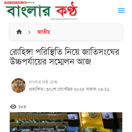
menu
home
জাতীয়
রোহিঙ্গা পরিস্থিতি নিয়ে জাতিসংঘের
উচ্চপর্যায়ের সম্মেলন আজ
বাংলার কণ্ঠ ডেস্ক
প্রকাশিত: ৩০শে সেপ্টেম্বর ২০২৫ সকাল ০৯:২১
remove_red_eye
১৮৪