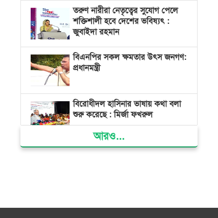
তরুণ নারীরা নেতৃত্বের সুযোগ পেলে
শক্তিশালী হবে দেশের ভবিষ্যৎ :
জুবাইদা রহমান
বিএনপির সকল ক্ষমতার উৎস জনগণ:
প্রধানমন্ত্রী
বিরোধীদল হাসিনার ভাষায় কথা বলা
শুরু করেছে : মির্জা ফখরুল
আরও...
রাষ্ট্রপতি নির্বাচনের জন্য মনোনয়নপত্র
সংগ্রহ করেছে বিএনপি
আমদানি নির্ভরতা ভেঙে নিজস্ব গ্যাস
উত্তোলনে জোর দিচ্ছে সরকার :