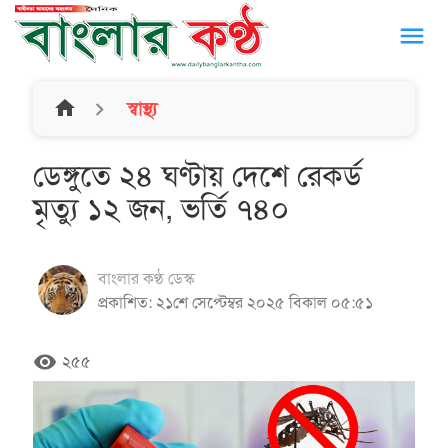
menu
home
স্বাস্থ্য
ডেঙ্গুতে ২৪ ঘণ্টায় দেশে রেকর্ড
মৃত্যু ১২ জন, ভর্তি ৭৪০
বাংলার কণ্ঠ ডেস্ক
প্রকাশিত: ২১শে সেপ্টেম্বর ২০২৫ বিকাল ০৫:৫১
remove_red_eye
২৫৫