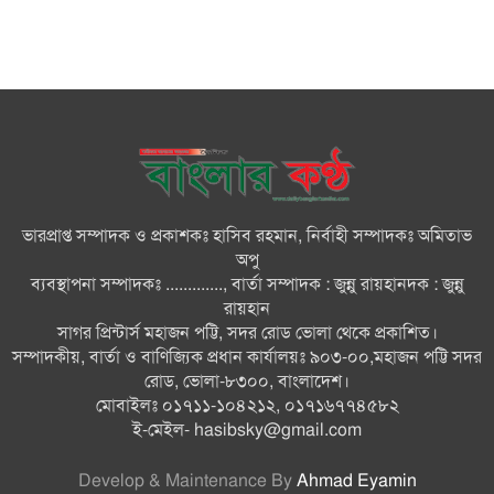
বাজার সিন্ডিকেট ও মজুতদারি
করলেই কঠোর ব্যবস্থা: আইনমন্ত্রী
জুলাই যোদ্ধাসহ ৩ জনকে রিকশা
উপহার প্রধানমন্ত্রীর
ভারপ্রাপ্ত সম্পাদক ও প্রকাশকঃ হাসিব রহমান, নির্বাহী সম্পাদকঃ অমিতাভ
কোনো গাফিলতি হলে কঠোর ব্যবস্থা
অপু
নিচ্ছেন প্রধানমন্ত্রী: রিজভী
ব্যবস্থাপনা সম্পাদকঃ ............., বার্তা সম্পাদক : জুন্নু রায়হানদক : জুন্নু
রায়হান
সাগর প্রিন্টার্স মহাজন পট্টি, সদর রোড ভোলা থেকে প্রকাশিত।
তারেক রহমানকেও আয়নাঘরে
সম্পাদকীয়, বার্তা ও বাণিজ্যিক প্রধান কার্যালয়ঃ ৯০৩-০০,মহাজন পট্টি সদর
নির্যাতন করা হয়েছে: চিফ প্রসিকিউটর
রোড, ভোলা-৮৩০০, বাংলাদেশ।
মোবাইলঃ ০১৭১১-১০৪২১২, ০১৭১৬৭৭৪৫৮২
ই-মেইল-
hasibsky@gmail.com
Develop & Maintenance By
Ahmad Eyamin