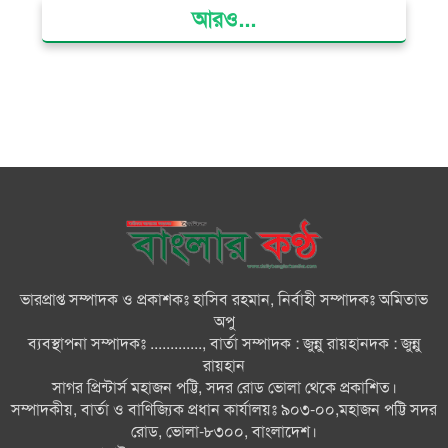
আরও...
ক্ষমতার কেন্দ্র গণভবন থেকে রক্তাক্ত
গণঅভ্যুত্থানের স্মৃতি জাদুঘর
জুলাই গণ-অভ্যুত্থান দিবসে ভোলায়
৩০০ রোগীকে বিনামূল্যে চিকিৎসাসেবা
ভোলায় ১১ দলীয় জোটের বিক্ষোভ
সমাবেশ ও গণমিছিল
ভারপ্রাপ্ত সম্পাদক ও প্রকাশকঃ হাসিব রহমান, নির্বাহী সম্পাদকঃ অমিতাভ
বোরহানউদ্দিনে কিশোরীকে সংঘবদ্ধ
অপু
ধর্ষণ ও ভিডিও ধারণ ও ছড়িয়ে
ব্যবস্থাপনা সম্পাদকঃ ............., বার্তা সম্পাদক : জুন্নু রায়হানদক : জুন্নু
দেওয়ার অভিযোগ তিন জন গ্রেপ্তার,
রায়হান
থানায় মামলা
সাগর প্রিন্টার্স মহাজন পট্টি, সদর রোড ভোলা থেকে প্রকাশিত।
সম্পাদকীয়, বার্তা ও বাণিজ্যিক প্রধান কার্যালয়ঃ ৯০৩-০০,মহাজন পট্টি সদর
ভোলায় নানা আয়োজনে জুলাই
রোড, ভোলা-৮৩০০, বাংলাদেশ।
গণঅভ্যুত্থান দিবস পালন