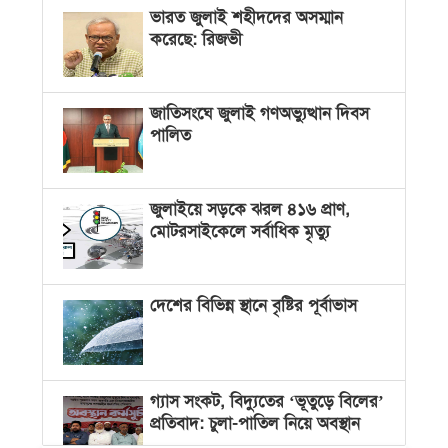
ভারত জুলাই শহীদদের অসম্মান
করেছে: রিজভী
জাতিসংঘে জুলাই গণঅভ্যুত্থান দিবস
পালিত
জুলাইয়ে সড়কে ঝরল ৪১৬ প্রাণ,
মোটরসাইকেলে সর্বাধিক মৃত্যু
দেশের বিভিন্ন স্থানে বৃষ্টির পূর্বাভাস
গ্যাস সংকট, বিদ্যুতের ‘ভূতুড়ে বিলের’
প্রতিবাদ: চুলা-পাতিল নিয়ে অবস্থান