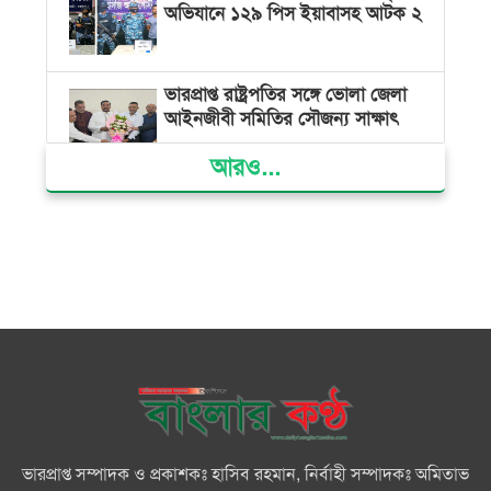
অভিযানে ১২৯ পিস ইয়াবাসহ আটক ২
ভারপ্রাপ্ত রাষ্ট্রপতির সঙ্গে ভোলা জেলা
আইনজীবী সমিতির সৌজন্য সাক্ষাৎ
আরও...
দৌলতখানে জমি বিরোধে পরিবারকে
ঘরছাড়া, আদালতের নিষেধাজ্ঞা অমান্য
করে ঘর নির্মাণের অভিযোগ
মনপুরায় সংরক্ষিত বনাঞ্চলের খালে
বিষ দিয়ে মাছ ধরায় ৩ জেলে আটক
তজুমদ্দিনে চর মোজাম্মেলে চাঁদাবাজি
ও রাজনৈতিক চক্রান্তের অপচেষ্টার
বিরুদ্ধে সংবাদ সম্মেলন
ভারপ্রাপ্ত সম্পাদক ও প্রকাশকঃ হাসিব রহমান, নির্বাহী সম্পাদকঃ অমিতাভ