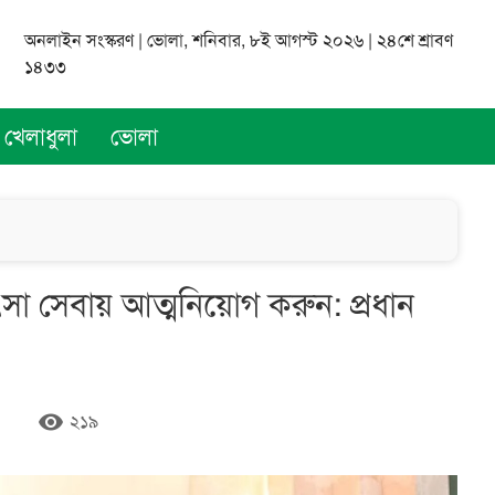
অনলাইন সংস্করণ | ভোলা, শনিবার, ৮ই আগস্ট ২০২৬ | ২৪শে শ্রাবণ
১৪৩৩
খেলাধুলা
ভোলা
সা সেবায় আত্মনিয়োগ করুন: প্রধান
remove_red_eye
২১৯