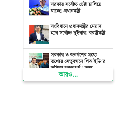
সরকার সর্বোচ্চ চেষ্টা চালিয়ে
যাচ্ছে: প্রধানমন্ত্রী
সংবিধানে প্রধানমন্ত্রীর মেয়াদ
হবে সর্বোচ্চ দুইবার: স্বরাষ্ট্রমন্ত্রী
সরকার ও জনগণের মধ্যে
তথ্যের সেতুবন্ধনে পিআইডি’র
ভূমিকা গুরুত্বপূর্ণ : তথ্য
আরও...
প্রতিমন্ত্রী
দেশের বিভিন্ন স্থানে বৃষ্টির
সম্ভাবনা, বাড়তে পারে দিন-
রাতের তাপমাত্রা
বাজার সিন্ডিকেট ও মজুতদারি
করলেই কঠোর ব্যবস্থা:
আইনমন্ত্রী