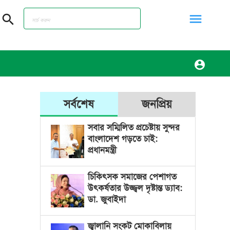
menu
search
account_circle
সর্বশেষ
জনপ্রিয়
সবার সম্মিলিত প্রচেষ্টায় সুন্দর
বাংলাদেশ গড়তে চাই:
প্রধানমন্ত্রী
চিকিৎসক সমাজের পেশাগত
উৎকর্ষতার উজ্জ্বল দৃষ্টান্ত ড্যাব:
ডা. জুবাইদা
জ্বালানি সংকট মোকাবিলায়