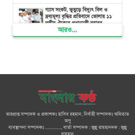
গ্যাস সংকট, ভুতুড়ে বিদ্যুৎ বিল ও
দ্রব্যমূল্য বৃদ্ধির প্রতিবাদে ভোলায় ১১
দলীয় ঐক্যের প্রধানমন্ত্রী বরাবর
আরও...
স্মারকলিপি প্রদান
ভারত জুলাই শহীদদের অসম্মান
করেছে: রিজভী
জাতিসংঘে জুলাই গণঅভ্যুত্থান দিবস
পালিত
জুলাইয়ে সড়কে ঝরল ৪১৬ প্রাণ,
মোটরসাইকেলে সর্বাধিক মৃত্যু
ভারপ্রাপ্ত সম্পাদক ও প্রকাশকঃ হাসিব রহমান, নির্বাহী সম্পাদকঃ অমিতাভ
দেশের বিভিন্ন স্থানে বৃষ্টির পূর্বাভাস
অপু
ব্যবস্থাপনা সম্পাদকঃ ............., বার্তা সম্পাদক : জুন্নু রায়হানদক : জুন্নু
রায়হান