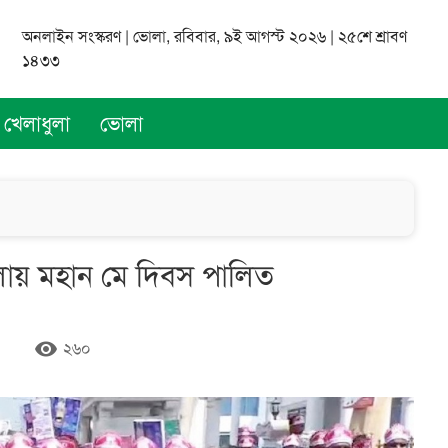
অনলাইন সংস্করণ | ভোলা, রবিবার, ৯ই আগস্ট ২০২৬ | ২৫শে শ্রাবণ
১৪৩৩
খেলাধুলা
ভোলা
ভোলায় মহান মে দিবস পালিত
remove_red_eye
২৬০