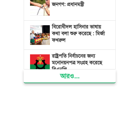
জনগণ: প্রধানমন্ত্রী
বিরোধীদল হাসিনার ভাষায়
কথা বলা শুরু করেছে : মির্জা
ফখরুল
রাষ্ট্রপতি নির্বাচনের জন্য
মনোনয়নপত্র সংগ্রহ করেছে
বিএনপি
আরও...
আমদানি নির্ভরতা ভেঙে নিজস্ব
গ্যাস উত্তোলনে জোর দিচ্ছে
সরকার : তথ্যমন্ত্রী
দেশের মোট ভোটার ১২ কোটি
৮৬ লাখ ৩২ হাজার ৫৫৫ জন
: ইসি