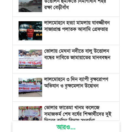
উত্তোলন হুমকিতে নির্মাণাধীন শহর
রক্ষা বেড়ীবাঁধ
লালমোহনে হত্যা মামলায় যাবজ্জীবন
সাজাপ্রাপ্ত পলাতক আসামি গ্রেফতার
ভোলায় মেঘনা নদীতে বালু উত্তোলন
বন্ধের দাবিতে জামায়াতের মানববন্ধন
লালমোহনে ৩ দিন ব্যাপী বৃক্ষরোপণ
অভিযান ও বৃক্ষমেলান উদ্বোধন
ভোলার ফাতেমা খানম কলেজে
সমাজকর্ম শেষ বর্ষের শিক্ষার্থীদের দুই
দিনের বর্নাঢ্য বিদায় সংবর্ধনা
আরও...