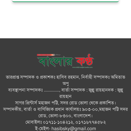
বিভ্রান্তকারীদের ব্যাপারে সতর্ক থাকুন :
প্রধানমন্ত্রী
তরুণ নারীরা নেতৃত্বের সুযোগ পেলে
শক্তিশালী হবে দেশের ভবিষ্যৎ :
জুবাইদা রহমান
বিএনপির সকল ক্ষমতার উৎস জনগণ:
প্রধানমন্ত্রী
ভারপ্রাপ্ত সম্পাদক ও প্রকাশকঃ হাসিব রহমান, নির্বাহী সম্পাদকঃ অমিতাভ
বিরোধীদল হাসিনার ভাষায় কথা বলা
অপু
শুরু করেছে : মির্জা ফখরুল
ব্যবস্থাপনা সম্পাদকঃ ............., বার্তা সম্পাদক : জুন্নু রায়হানদক : জুন্নু
রায়হান
সাগর প্রিন্টার্স মহাজন পট্টি, সদর রোড ভোলা থেকে প্রকাশিত।
রাষ্ট্রপতি নির্বাচনের জন্য মনোনয়নপত্র
সম্পাদকীয়, বার্তা ও বাণিজ্যিক প্রধান কার্যালয়ঃ ৯০৩-০০,মহাজন পট্টি সদর
সংগ্রহ করেছে বিএনপি
রোড, ভোলা-৮৩০০, বাংলাদেশ।
মোবাইলঃ ০১৭১১-১০৪২১২, ০১৭১৬৭৭৪৫৮২
ই-মেইল-
hasibsky@gmail.com