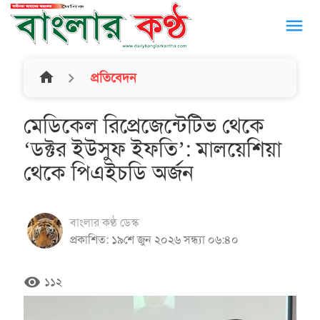
menu
home
প্রতিবেদন
মেডিকেল রিপ্রেজেন্টেটিভ থেকে
‘ডক্টর ইউসুফ ইফতি’: মালয়েশিয়া
থেকে পিএইচডি অর্জন
বাংলার কণ্ঠ ডেস্ক
প্রকাশিত: ১৯শে জুন ২০২৬ সন্ধ্যা ০৬:৪০
remove_red_eye
১১২