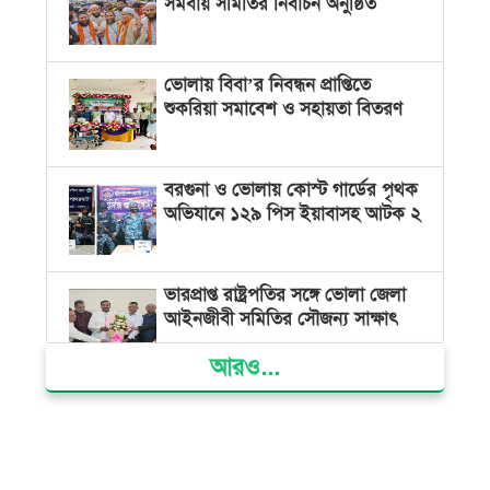
সমবায় সমিতির নির্বাচন অনুষ্ঠিত
ভোলায় বিবা’র নিবন্ধন প্রাপ্তিতে
শুকরিয়া সমাবেশ ও সহায়তা বিতরণ
বরগুনা ও ভোলায় কোস্ট গার্ডের পৃথক
অভিযানে ১২৯ পিস ইয়াবাসহ আটক ২
ভারপ্রাপ্ত রাষ্ট্রপতির সঙ্গে ভোলা জেলা
আইনজীবী সমিতির সৌজন্য সাক্ষাৎ
আরও...
দৌলতখানে জমি বিরোধে পরিবারকে
ঘরছাড়া, আদালতের নিষেধাজ্ঞা অমান্য
করে ঘর নির্মাণের অভিযোগ