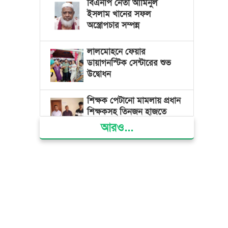
বিএনপি নেতা আমিনুল
ইসলাম খানের সফল
অস্ত্রোপচার সম্পন্ন
লালমোহনে ফেয়ার
ডায়াগনস্টিক সেন্টারের শুভ
উদ্বোধন
শিক্ষক পেটানো মামলায় প্রধান
শিক্ষকসহ তিনজন হাজতে
আরও...
ভোলায় মিথ্যা অপবাদের বিচার
দাবিতে মানববন্ধন ও বিক্ষোভ
গ্যাস সংকট, ভুতুড়ে বিদ্যুৎ
বিল ও দ্রব্যমূল্য বৃদ্ধির
প্রতিবাদে ভোলায় ১১ দলীয়
ঐক্যের প্রধানমন্ত্রী বরাবর