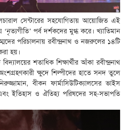
 কালচারাল সেন্টারের সহযোগিতায় আয়োজিত এই
য় ‘নৃত্যগীতি’ পর্ব দর্শকদের মুগ্ধ করে। খ্যাতিমান
ম্মদের পরিচালনায় রবীন্দ্রনাথ ও নজরুলের ১৪টি
 করা হয়।
্যালয়ের শতাধিক শিক্ষার্থীর আঁকা রবীন্দ্রনাথ
অংশগ্রহণকারী ক্ষুদে শিল্পীদের হাতে সনদ তুলে
নিরুজ্জামান, বীকন ফার্মাসিউটিক্যালসের ভাইস
ব এবং ইতিহাস ও ঐতিহ্য পরিষদের সহ-সভাপতি