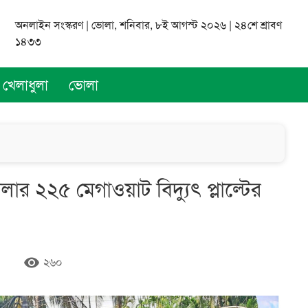
অনলাইন সংস্করণ | ভোলা, শনিবার, ৮ই আগস্ট ২০২৬ | ২৪শে শ্রাবণ
১৪৩৩
খেলাধুলা
ভোলা
র ২২৫ মেগাওয়াট বিদ্যুৎ প্লাল্টের
remove_red_eye
২৬০