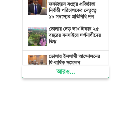
জনউন্নয়ন সংস্থার প্রতিষ্ঠাতা
নির্বাহী পরিচালকের নেতৃত্বে
১৯ সদস্যের প্রতিনিধি দল
ভোলায় দেড় লাখ টাকার ২৫
বছরের বনসাইয়ে দর্শনার্থীদের
ভিড়
ভোলায় ইসলামী আন্দোলনের
দ্বি-বার্ষিক সম্মেলন
আরও...
ভোলার দুই তরুণের স্বপ্নের
নাটক আমার রাজ্যে তুমি
ভোলায় নিজাম হাসিনা
ফাউন্ডেশন হাসপাতালে
বিনামূল্যে চিকিৎসা পেলো