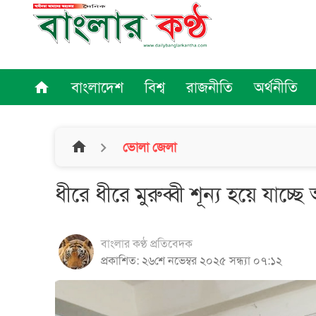
বাংলাদেশ
বিশ্ব
রাজনীতি
অর্থনীতি
home
home
ভোলা জেলা
ধীরে ধীরে মুরুব্বী শূন্য হয়ে যা
বাংলার কণ্ঠ প্রতিবেদক
প্রকাশিত: ২৬শে নভেম্বর ২০২৫ সন্ধ্যা ০৭:১২