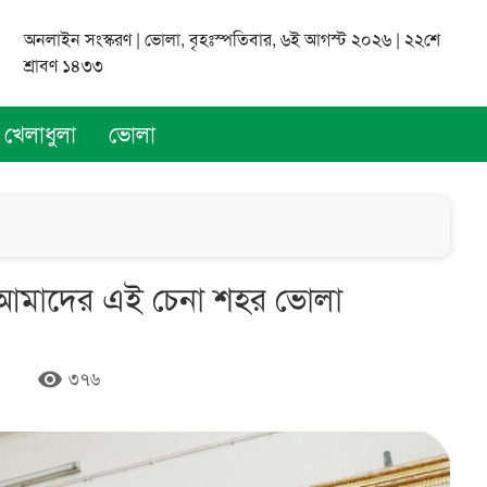
অনলাইন সংস্করণ | ভোলা, বৃহঃস্পতিবার, ৬ই আগস্ট ২০২৬ | ২২শে
শ্রাবণ ১৪৩৩
খেলাধুলা
ভোলা
চ্ছে আমাদের এই চেনা শহর ভোলা
remove_red_eye
৩৭৬