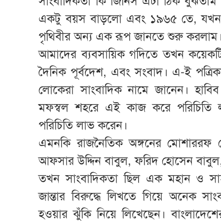
সাংবাদিকতা কি জিনিস এটা ঠিক বুঝতাম
একটু বয়স বাড়লো এবং ১৯৬৫ তে, যখন ভা
পৃথিবীর অন্য এক রূপ জানতে শুরু করলাম
আমাদের ব্যবসায়িক গদিতে তখন কয়েকটি 
দৈনিক পূর্বদেশ, এবং সংবাদ। এ-ই পত্র
লোকেরা সাংবাদিক নামে জানেন। হাবিব
মফস্বল শহরে এই কাজ করে পরিচিতি 
পরিচিতি লাভ করেন।
এমনকি রাজনৈতিক অঙ্গনের মোশাররফ হ
আফসার উদ্দিন বাবুল, ফরিদ হোসেন বাবুল,
তখন সাংবাদিকতা ছিল এক মহান ও সাহ
জান্তার বিরুদ্ধে লিখতে গিয়ে অনেক সাংব
হওয়ার ঝুঁকি নিয়ে লিখেছেন। বাংলাদেশের 