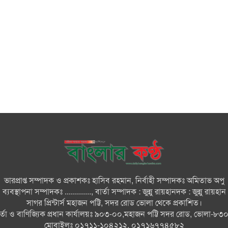
ভারপ্রাপ্ত সম্পাদক ও প্রকাশকঃ হাসিব রহমান, নির্বাহী সম্পাদকঃ অমিতাভ অপু
ব্যবস্থাপনা সম্পাদকঃ ............., বার্তা সম্পাদক : জুন্নু রায়হানদক : জুন্নু রায়হান
সাগর প্রিন্টার্স মহাজন পট্টি, সদর রোড ভোলা থেকে প্রকাশিত।
ার্তা ও বাণিজ্যিক প্রধান কার্যালয়ঃ ৯০৩-০০,মহাজন পট্টি সদর রোড, ভোলা-৮৩
মোবাইলঃ ০১৭১১-১০৪২১২, ০১৭১৬৭৭৪৫৮২