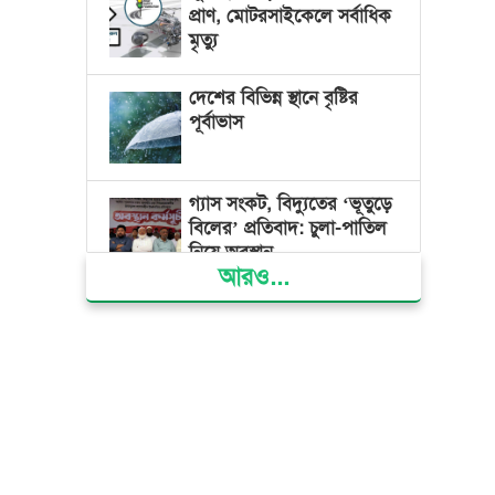
প্রাণ, মোটরসাইকেলে সর্বাধিক
মৃত্যু
দেশের বিভিন্ন স্থানে বৃষ্টির
পূর্বাভাস
গ্যাস সংকট, বিদ্যুতের ‘ভূতুড়ে
বিলের’ প্রতিবাদ: চুলা-পাতিল
নিয়ে অবস্থান
আরও...
ক্ষমতার কেন্দ্র গণভবন থেকে
রক্তাক্ত গণঅভ্যুত্থানের স্মৃতি
জাদুঘর
জুলাই গণ-অভ্যুত্থান দিবসে
ভোলায় ৩০০ রোগীকে
বিনামূল্যে চিকিৎসাসেবা