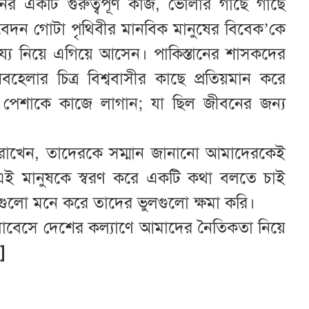
নের একটি গুরুত্বপূর্ণ কাজ, ভোলার গাছে গাছে
বেদন গোটা পৃথিবীর মানবিক মানুষের বিবেক’কে
হায্য নিয়ে এগিয়ে আসেন। পাকিস্তানের শাসকদের
বহেলার চিত্র বিশ্ববাসীর কাছে প্রতিয়মান করে
িক পেশাকে কাজে লাগান; যা ছিল জীবনের জন্য
মিকা রাখেন, তাদেরকে সম্মান জানানো আমাদেরকেই
 এই মানুষকে স্বরণ করে একটি কথা বলতে চাই
ুলো মনে করে তাদের ভুলগুলো ক্ষমা করি।
োবেসে দেশের কল্যাণে আমাদের নৈতিকতা নিয়ে
]