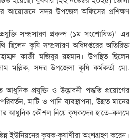
নুষ্ঠিত হয়েছে। বুধবার (২২ নভেম্বর ২০২৫) ভোলা
য়ের আয়োজনে সদর উপজেল অফিসের প্রশিক্ষণ
যুক্তি সম্প্রসারণ প্রকল্প (১ম সংশোধিত)’ এর
থি ছিলেন কৃষি সম্প্রসারণ অধিদপ্তরের অতিরিক্ত
হাম্মদ কাজী মজিবুর রহমান। উপস্থিত ছিলেন
 মল্লিক, সদর উপজেলা কৃষি কর্মকর্তা মো.
ে আধুনিক প্রযুক্তি ও উদ্ভাবনী পদ্ধতি প্রয়োগের
িবর্তন, মাটি ও পানি ব্যবস্থাপনা, উন্নত মানের
াপনার আধুনিক কৌশল নিয়ে কৃষকদের হাতে–কলমে
িন্ন ইউনিয়নের কৃষক-কৃষাণীরা অংশগ্রহণ করেন।