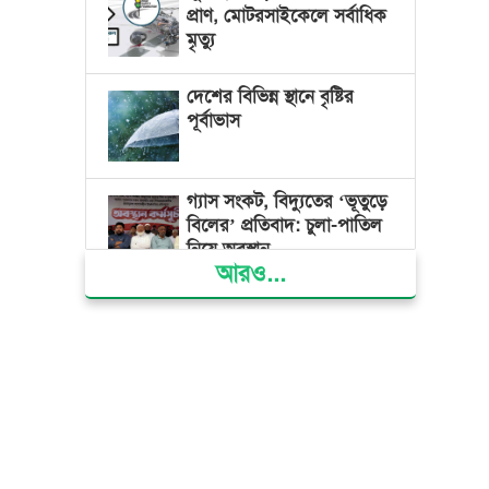
প্রাণ, মোটরসাইকেলে সর্বাধিক
মৃত্যু
দেশের বিভিন্ন স্থানে বৃষ্টির
পূর্বাভাস
গ্যাস সংকট, বিদ্যুতের ‘ভূতুড়ে
বিলের’ প্রতিবাদ: চুলা-পাতিল
নিয়ে অবস্থান
আরও...
ক্ষমতার কেন্দ্র গণভবন থেকে
রক্তাক্ত গণঅভ্যুত্থানের স্মৃতি
জাদুঘর
জুলাই গণ-অভ্যুত্থান দিবসে
ভোলায় ৩০০ রোগীকে
বিনামূল্যে চিকিৎসাসেবা