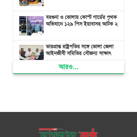
বরগুনা ও ভোলায় কোস্ট গার্ডের পৃথক
অভিযানে ১২৯ পিস ইয়াবাসহ আটক ২
ভারপ্রাপ্ত রাষ্ট্রপতির সঙ্গে ভোলা জেলা
আইনজীবী সমিতির সৌজন্য সাক্ষাৎ
আরও...
দৌলতখানে জমি বিরোধে পরিবারকে
ঘরছাড়া, আদালতের নিষেধাজ্ঞা অমান্য
করে ঘর নির্মাণের অভিযোগ
মনপুরায় সংরক্ষিত বনাঞ্চলের খালে
বিষ দিয়ে মাছ ধরায় ৩ জেলে আটক
তজুমদ্দিনে চর মোজাম্মেলে চাঁদাবাজি
ও রাজনৈতিক চক্রান্তের অপচেষ্টার