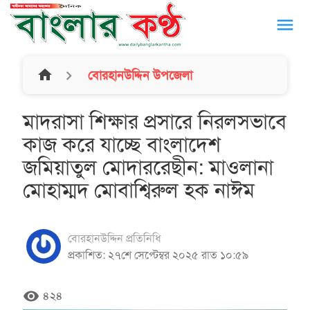
menu
home
বোরহানউদ্দিন উপজেলা
মাদরাসা শিক্ষার প্রসারে নিরলসভাবে
কাজ করে যাচ্ছে বাংলাদেশ
জমিয়াতুল মোদাররেছীন: মাওলানা
মোহাম্মদ মোবাশ্বিরুল হক নাঈম
বোরহানউদ্দিন প্রতিনিধি
প্রকাশিত: ২৭শে সেপ্টেম্বর ২০২৫ রাত ১০:৫৯
remove_red_eye
৪২৪