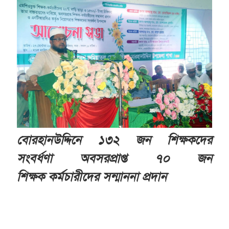
বোরহানউদ্দিনে ১৩২ জন
শিক্ষকদের
সংবর্ধণা
অবসরপ্রাপ্ত ৭০ জন
শিক্ষক
কর্মচারীদের সন্মাননা প্রদান