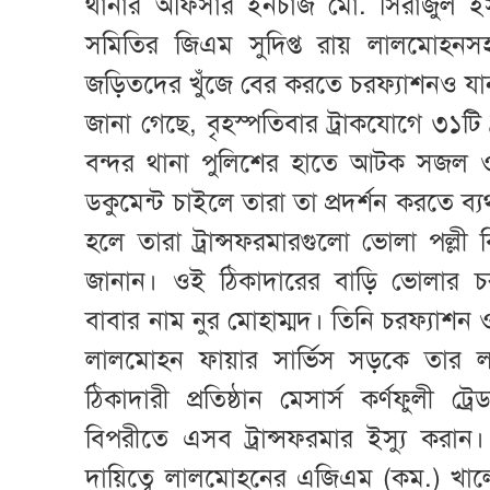
থানার অফিসার ইনচার্জ মো. সিরাজুল ই
সমিতির জিএম সুদিপ্ত রায় লালমোহনসহ ব
জড়িতদের খুঁজে বের করতে চরফ্যাশনও যা
জানা গেছে, বৃহস্পতিবার ট্রাকযোগে ৩১টি
বন্দর থানা পুলিশের হাতে আটক সজল 
ডকুমেন্ট চাইলে তারা তা প্রদর্শন করতে ব্
হলে তারা ট্রান্সফরমারগুলো ভোলা পল্লী 
জানান। ওই ঠিকাদারের বাড়ি ভোলার চ
বাবার নাম নুর মোহাম্মদ। তিনি চরফ্যাশন
লালমোহন ফায়ার সার্ভিস সড়কে তার ল
ঠিকাদারী প্রতিষ্ঠান মেসার্স কর্ণফুলী ট্রে
বিপরীতে এসব ট্রান্সফরমার ইস্যু করান
দায়িত্বে লালমোহনের এজিএম (কম.) খালে