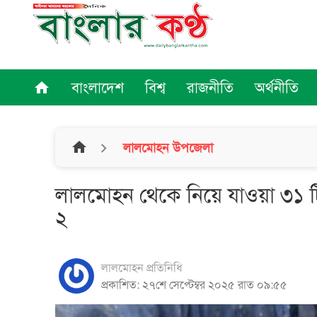
বাংলাদেশ
বিশ্ব
রাজনীতি
অর্থনীতি
home
home
লালমোহন উপজেলা
লালমোহন থেকে নিয়ে যাওয়া ৩১ টি
২
লালমোহন প্রতিনিধি
প্রকাশিত: ২৭শে সেপ্টেম্বর ২০২৫ রাত ০৯:৫৫