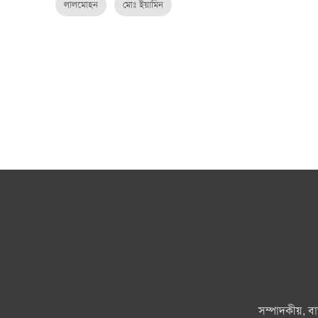
লালমোহন
মোঃ ইয়ামিন
সম্পাদকীয়, ব