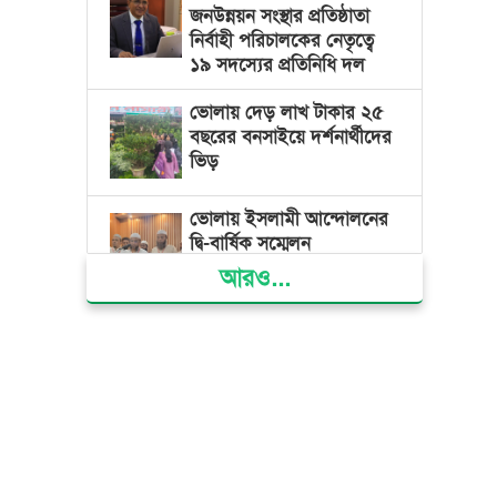
জনউন্নয়ন সংস্থার প্রতিষ্ঠাতা
নির্বাহী পরিচালকের নেতৃত্বে
১৯ সদস্যের প্রতিনিধি দল
ভোলায় দেড় লাখ টাকার ২৫
বছরের বনসাইয়ে দর্শনার্থীদের
ভিড়
ভোলায় ইসলামী আন্দোলনের
দ্বি-বার্ষিক সম্মেলন
আরও...
ভোলার দুই তরুণের স্বপ্নের
নাটক আমার রাজ্যে তুমি
ভোলায় নিজাম হাসিনা
ফাউন্ডেশন হাসপাতালে
বিনামূল্যে চিকিৎসা পেলো