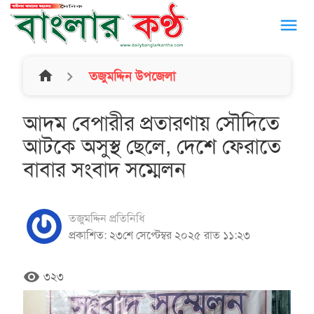
menu
home
তজুমদ্দিন উপজেলা
আদম বেপারীর প্রতারণায় সৌদিতে
আটকে অসুস্থ ছেলে, দেশে ফেরাতে
বাবার সংবাদ সম্মেলন
তজুমদ্দিন প্রতিনিধি
প্রকাশিত: ২৩শে সেপ্টেম্বর ২০২৫ রাত ১১:২৩
remove_red_eye
৩২৩