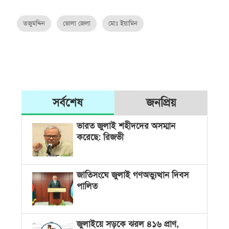
তজুমদ্দিন
ভোলা জেলা
মোঃ ইয়ামিন
সর্বশেষ
জনপ্রিয়
ভারত জুলাই শহীদদের অসম্মান
করেছে: রিজভী
জাতিসংঘে জুলাই গণঅভ্যুত্থান দিবস
পালিত
জুলাইয়ে সড়কে ঝরল ৪১৬ প্রাণ,