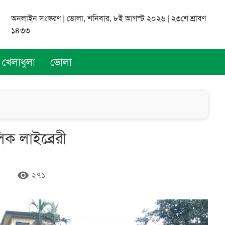
অনলাইন সংস্করণ | ভোলা, শনিবার, ৮ই আগস্ট ২০২৬ | ২৩শে শ্রাবণ
১৪৩৩
খেলাধুলা
ভোলা
ক লাইব্রেরী
remove_red_eye
২৭১