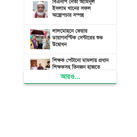
বিএনপি নেতা আমিনুল
ইসলাম খানের সফল
অস্ত্রোপচার সম্পন্ন
লালমোহনে ফেয়ার
ডায়াগনস্টিক সেন্টারের শুভ
উদ্বোধন
শিক্ষক পেটানো মামলায় প্রধান
শিক্ষকসহ তিনজন হাজতে
আরও...
ভোলায় মিথ্যা অপবাদের বিচার
দাবিতে মানববন্ধন ও বিক্ষোভ
গ্যাস সংকট, ভুতুড়ে বিদ্যুৎ
বিল ও দ্রব্যমূল্য বৃদ্ধির
প্রতিবাদে ভোলায় ১১ দলীয়
ঐক্যের প্রধানমন্ত্রী বরাবর