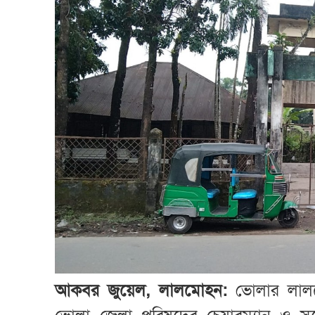
আকবর জুয়েল, লালমোহন:
ভোলার লাল