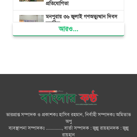
প্রতিযোগিতা
মনপুরায় ৩৬ জুলাই গণঅভ্যুত্থান দিবস
অনুষ্ঠিত
আরও...
জনগণের গণতান্ত্রিক অধিকার হরণের
প্রতিবাদেই ৩৬ জুলাইয়ের গণঅভ্যুত্থান
সফল হয়েছে : অধ্যক্ষ ইউনুস শরীফ
দৌলতখানে গণঅভ্যুত্থান দিবস পালন
জুলাই শহিদ পরিবার ও যোদ্ধাদের
মর্যাদা নিশ্চিত করা সরকারের পবিত্র
দায়িত্ব : ভারপ্রাপ্ত রাষ্ট্রপতি
ভারপ্রাপ্ত সম্পাদক ও প্রকাশকঃ হাসিব রহমান, নির্বাহী সম্পাদকঃ অমিতাভ
অপু
রাষ্ট্রীয় অনুষ্ঠানে বিশৃঙ্খলা ও ‘ভুয়া’
ব্যবস্থাপনা সম্পাদকঃ ............., বার্তা সম্পাদক : জুন্নু রায়হানদক : জুন্নু
স্লোগান অত্যন্ত দুঃখজনক
রায়হান