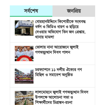
সর্বশেষ
জনপ্রিয়
বোরহানউদ্দিনে কিশোরীকে সংঘবদ্ধ
ধর্ষণ ও ভিডিও ধারণ ও ছড়িয়ে
দেওয়ার অভিযোগ তিন জন গ্রেপ্তার,
থানায় মামলা
ভোলায় নানা আয়োজনে জুলাই
গণঅভ্যুত্থান দিবস পালন
চরফ্যাশনে ১১ দলীয় ঐক্যের গণ
মিছিল ও সমাবেশ অনুষ্ঠিত
লালমোহনে জুলাই গণঅভ্যুত্থান দিবস
উপলক্ষে আলোচনা সভা ও
শিক্ষার্থীদের চিত্রাঙ্কন-রচনা