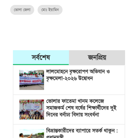
ভোলা জেলা
মোঃ ইয়ামিন
সর্বশেষ
জনপ্রিয়
লালমোহনে বৃক্ষরোপণ অভিযান ও
বৃক্ষমেলা-২০২৬ উদ্বোধন
ভোলার ফাতেমা খানম কলেজে
সমাজকর্ম শেষ বর্ষের শিক্ষার্থীদের দুই
দিনের বর্নাঢ্য বিদায় সংবর্ধনা
বিভ্রান্তকারীদের ব্যাপারে সতর্ক থাকুন :
প্রধানমন্ত্রী