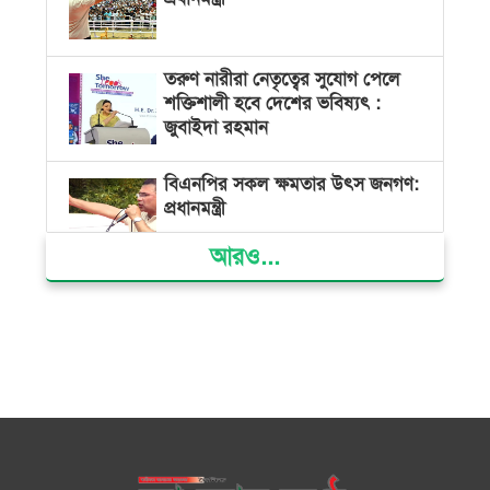
তরুণ নারীরা নেতৃত্বের সুযোগ পেলে
শক্তিশালী হবে দেশের ভবিষ্যৎ :
জুবাইদা রহমান
বিএনপির সকল ক্ষমতার উৎস জনগণ:
প্রধানমন্ত্রী
আরও...
বিরোধীদল হাসিনার ভাষায় কথা বলা
শুরু করেছে : মির্জা ফখরুল
রাষ্ট্রপতি নির্বাচনের জন্য মনোনয়নপত্র
সংগ্রহ করেছে বিএনপি
আমদানি নির্ভরতা ভেঙে নিজস্ব গ্যাস