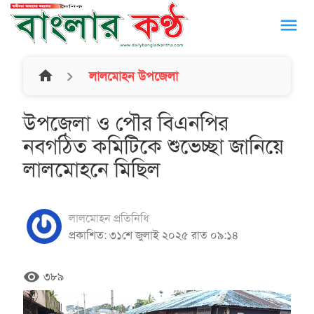
menu
home
লালমোহন উপজেলা
উপজেলা ও পৌর বিএনপির
নবগঠিত কমিটিকে শুভেচ্ছা জানিয়ে
লালমোহনে মিছিল
লালমোহন প্রতিনিধি
প্রকাশিত: ৩১শে জুলাই ২০২৫ রাত ০৯:১৪
remove_red_eye
৩৮৯