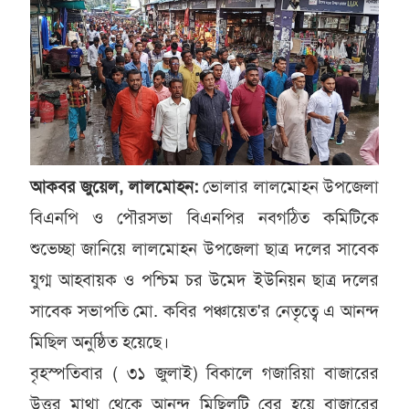
আকবর জুয়েল, লালমোহন:
ভোলার লালমোহন উপজেলা
বিএনপি ও পৌরসভা বিএনপির নবগঠিত কমিটিকে
শুভেচ্ছা জানিয়ে লালমোহন উপজেলা ছাত্র দলের সাবেক
যুগ্ম আহবায়ক ও পশ্চিম চর উমেদ ইউনিয়ন ছাত্র দলের
সাবেক সভাপতি মো. কবির পঞ্চায়েত'র নেতৃত্বে এ আনন্দ
মিছিল অনুষ্ঠিত হয়েছে।
বৃহস্পতিবার ( ৩১ জুলাই) বিকালে গজারিয়া বাজারের
উত্তর মাথা থেকে আনন্দ মিছিলটি বের হয়ে বাজারের