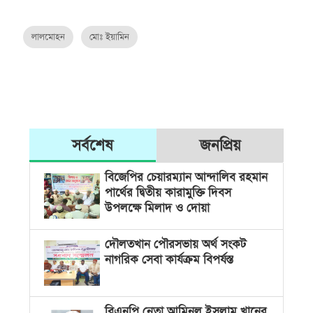
লালমোহন
মোঃ ইয়ামিন
সর্বশেষ
জনপ্রিয়
বিজেপির চেয়ারম্যান আন্দালিব রহমান
পার্থের দ্বিতীয় কারামুক্তি দিবস
উপলক্ষে মিলাদ ও দোয়া
দৌলতখান পৌরসভায় অর্থ সংকট
নাগরিক সেবা কার্যক্রম বিপর্যস্ত
বিএনপি নেতা আমিনুল ইসলাম খানের