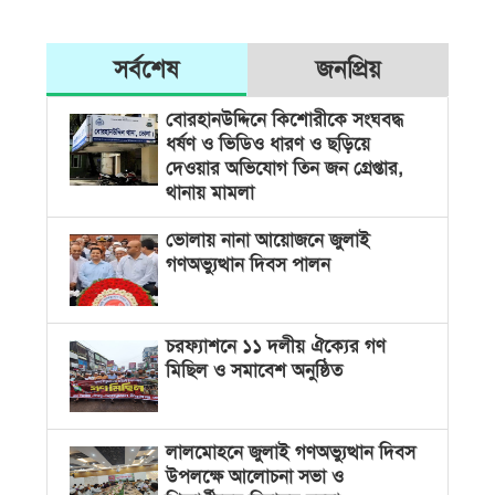
সর্বশেষ
জনপ্রিয়
বোরহানউদ্দিনে কিশোরীকে সংঘবদ্ধ
ধর্ষণ ও ভিডিও ধারণ ও ছড়িয়ে
দেওয়ার অভিযোগ তিন জন গ্রেপ্তার,
থানায় মামলা
ভোলায় নানা আয়োজনে জুলাই
গণঅভ্যুত্থান দিবস পালন
চরফ্যাশনে ১১ দলীয় ঐক্যের গণ
মিছিল ও সমাবেশ অনুষ্ঠিত
লালমোহনে জুলাই গণঅভ্যুত্থান দিবস
উপলক্ষে আলোচনা সভা ও