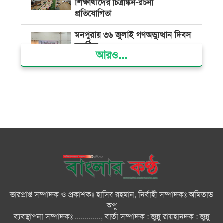
শিক্ষার্থীদের চিত্রাঙ্কন-রচনা
প্রতিযোগিতা
মনপুরায় ৩৬ জুলাই গণঅভ্যুত্থান দিবস
অনুষ্ঠিত
আরও...
জনগণের গণতান্ত্রিক অধিকার হরণের
প্রতিবাদেই ৩৬ জুলাইয়ের গণঅভ্যুত্থান
সফল হয়েছে : অধ্যক্ষ ইউনুস শরীফ
দৌলতখানে গণঅভ্যুত্থান দিবস পালন
জুলাই শহিদ পরিবার ও যোদ্ধাদের
মর্যাদা নিশ্চিত করা সরকারের পবিত্র
দায়িত্ব : ভারপ্রাপ্ত রাষ্ট্রপতি
ভারপ্রাপ্ত সম্পাদক ও প্রকাশকঃ হাসিব রহমান, নির্বাহী সম্পাদকঃ অমিতাভ
অপু
রাষ্ট্রীয় অনুষ্ঠানে বিশৃঙ্খলা ও ‘ভুয়া’
ব্যবস্থাপনা সম্পাদকঃ ............., বার্তা সম্পাদক : জুন্নু রায়হানদক : জুন্নু
স্লোগান অত্যন্ত দুঃখজনক