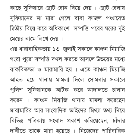
কা‌ছে সু‌ফিয়া‌রে ছোট বোন বি‌য়ে দেয় । ছোট বেলায়
সু‌ফিয়া‌নের মা মারা গে‌লে বাবা কাজল পঞ্চা‌য়েত
দ্বিতীয় বি‌য়ে করে অ‌ধিকাংশ সম্প‌ত্তি প‌রের ঘ‌রের দুই
মে‌য়ের না‌মে লি‌খে দেয় ।
এর ধারাবা‌হিকতায় ১৩ জুলাই সকালে কাঞ্চন মিয়া‌জি
গংরা পু‌রো সম্প‌ত্তি দখল কর‌তে আস‌লে উভ‌য়ের ম‌ধ্যে
বাক‌বিতন্ডা ও মারামা‌রি হয় । এ‌তে কাঞ্চন মিয়া‌জি
আহত হ‌য়ে থানায় মামলা দি‌লে সোমবার সকা‌লে
পু‌লিশ সু‌ফিয়ান‌কে আটক ক‌রে আদাল‌তে চালান
ক‌রেন । কাঞ্চন মিয়া‌জি থানায় মামলা ক‌রে‌ছেন
মারামা‌রির আর সাংবা‌দিক ভাই‌দের মিথ‌্যা তথ‌্য দি‌য়ে
বি‌ভিন্ন প‌ত্রিকায় সংবাদ প্রকাশ ক‌রি‌য়ে‌ছেন, চাঁদার
দাবী‌তে তা‌কে মারা হ‌য়ে‌ছে । নি‌জে‌দের পা‌রিবা‌রিক