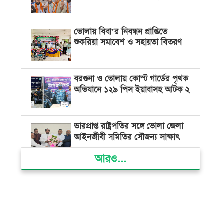
ভোলায় বিবা’র নিবন্ধন প্রাপ্তিতে
শুকরিয়া সমাবেশ ও সহায়তা বিতরণ
বরগুনা ও ভোলায় কোস্ট গার্ডের পৃথক
অভিযানে ১২৯ পিস ইয়াবাসহ আটক ২
ভারপ্রাপ্ত রাষ্ট্রপতির সঙ্গে ভোলা জেলা
আইনজীবী সমিতির সৌজন্য সাক্ষাৎ
আরও...
দৌলতখানে জমি বিরোধে পরিবারকে
ঘরছাড়া, আদালতের নিষেধাজ্ঞা অমান্য
করে ঘর নির্মাণের অভিযোগ
মনপুরায় সংরক্ষিত বনাঞ্চলের খালে