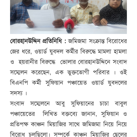
বোরহানউ‌দ্দিন প্রতি‌নি‌ধি :
জ‌মিজমা সংক্রান্ত বি‌রো‌ধের
জের ধ‌রে, ওয়ার্ড যুবদল কর্মীর বিরু‌দ্ধে মামলা হামলা
ও হয়রানীর বিরু‌দ্ধে ভোলার বোরহানউ‌দ্দি‌নে সংবাদ
স‌ম্মেলন ক‌রে‌ছেন, এক ভুক্ত‌ভোগী প‌রিবার । ওই
বিএনপি কর্মী সু‌ফিয়ান পঞ্চা‌য়েত ওয়ার্ড যুবদ‌লের
সদস‌্য ।
সংবাদ স‌ম্মেল‌নে আবু সু‌ফিয়া‌নের চাচা বাবুল
পঞ্চা‌য়ে‌তের লি‌খিত বক্ত‌ব্যে জানান, সু‌ফিয়ান ও
প্রতিপক্ষ কাঞ্চন মিয়া‌জির সা‌থে জ‌মিজমা নি‌য়ে নি‌য়ে
বি‌রোধ চল‌ছি‌লো। সম্প‌র্কে কাঞ্চন মিয়া‌জির ছে‌লের