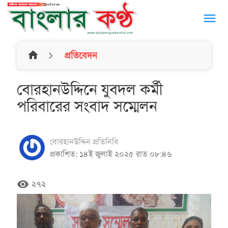
menu
home
প্রতিবেদন
বোরহানউ‌দ্দি‌নে যুবদল কর্মী
প‌রিবা‌রের সংবাদ স‌ম্মেলন
বোরহানউদ্দিন প্রতিনিধি
প্রকাশিত: ১৪ই জুলাই ২০২৫ রাত ০৮:৪৬
remove_red_eye
২৭২