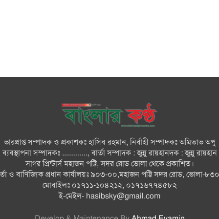
ভারপ্রাপ্ত সম্পাদক ও প্রকাশকঃ হাসিব রহমান, নির্বাহী সম্পাদকঃ অমিতাভ অপু
ব্যবস্থাপনা সম্পাদকঃ ............., বার্তা সম্পাদক : জুন্নু রায়হানদক : জুন্নু রায়হান
সাগর প্রিন্টার্স মহাজন পট্টি, সদর রোড ভোলা থেকে প্রকাশিত।
ার্তা ও বাণিজ্যিক প্রধান কার্যালয়ঃ ৯০৩-০০,মহাজন পট্টি সদর রোড, ভোলা-৮৩
মোবাইলঃ ০১৭১১-১০৪২১২, ০১৭১৬৭৭৪৫৮২
ই-মেইল-
hasibsky@gmail.com
Develop & Maintenance By
Ahmad Eyamin