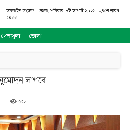
অনলাইন সংস্করণ | ভোলা, শনিবার, ৮ই আগস্ট ২০২৬ | ২৪শে শ্রাবণ
১৪৩৩
খেলাধুলা
ভোলা
অনুমোদন লাগবে
remove_red_eye
২২৮