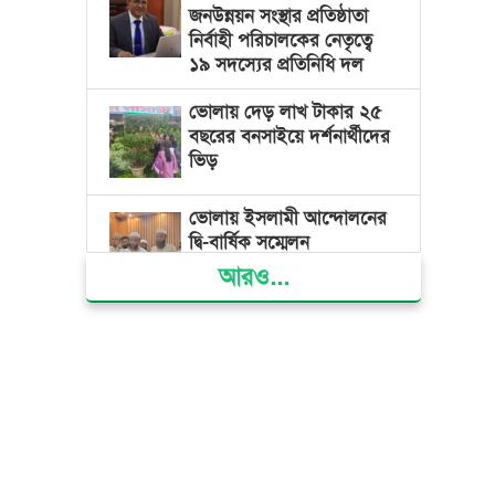
জনউন্নয়ন সংস্থার প্রতিষ্ঠাতা
নির্বাহী পরিচালকের নেতৃত্বে
১৯ সদস্যের প্রতিনিধি দল
ভোলায় দেড় লাখ টাকার ২৫
বছরের বনসাইয়ে দর্শনার্থীদের
ভিড়
ভোলায় ইসলামী আন্দোলনের
দ্বি-বার্ষিক সম্মেলন
আরও...
ভোলার দুই তরুণের স্বপ্নের
নাটক আমার রাজ্যে তুমি
ভোলায় নিজাম হাসিনা
ফাউন্ডেশন হাসপাতালে
বিনামূল্যে চিকিৎসা পেলো