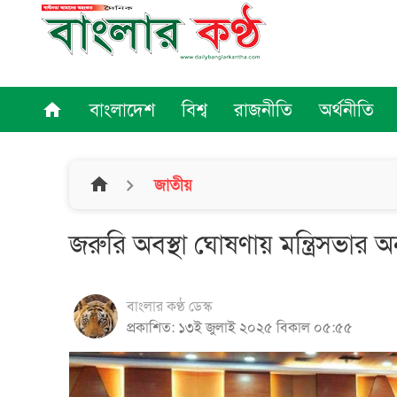
বাংলাদেশ
বিশ্ব
রাজনীতি
অর্থনীতি
home
home
জাতীয়
জরুরি অবস্থা ঘোষণায় মন্ত্রিসভার 
বাংলার কণ্ঠ ডেস্ক
প্রকাশিত: ১৩ই জুলাই ২০২৫ বিকাল ০৫:৫৫