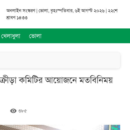
অনলাইন সংস্করণ | ভোলা, বৃহঃস্পতিবার, ৬ই আগস্ট ২০২৬ | ২২শে
শ্রাবণ ১৪৩৩
খেলাধুলা
ভোলা
 ক্রীড়া কমিটির আয়োজনে মতবিনিময়
remove_red_eye
৩৮৫