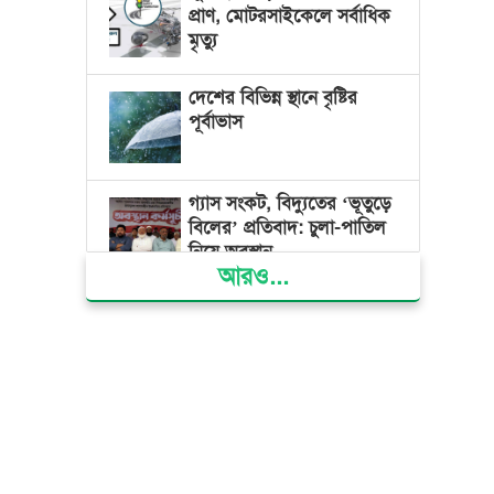
প্রাণ, মোটরসাইকেলে সর্বাধিক
মৃত্যু
দেশের বিভিন্ন স্থানে বৃষ্টির
পূর্বাভাস
গ্যাস সংকট, বিদ্যুতের ‘ভূতুড়ে
বিলের’ প্রতিবাদ: চুলা-পাতিল
নিয়ে অবস্থান
আরও...
ক্ষমতার কেন্দ্র গণভবন থেকে
রক্তাক্ত গণঅভ্যুত্থানের স্মৃতি
জাদুঘর
জুলাই গণ-অভ্যুত্থান দিবসে
ভোলায় ৩০০ রোগীকে
বিনামূল্যে চিকিৎসাসেবা