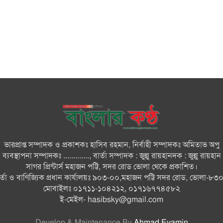
ভারপ্রাপ্ত সম্পাদক ও প্রকাশকঃ হাসিব রহমান, নির্বাহী সম্পাদকঃ অমিতাভ অপু
ব্যবস্থাপনা সম্পাদকঃ ............., বার্তা সম্পাদক : জুন্নু রায়হানদক : জুন্নু রায়হান
সাগর প্রিন্টার্স মহাজন পট্টি, সদর রোড ভোলা থেকে প্রকাশিত।
ার্তা ও বাণিজ্যিক প্রধান কার্যালয়ঃ ৯০৩-০০,মহাজন পট্টি সদর রোড, ভোলা-৮৩
মোবাইলঃ ০১৭১১-১০৪২১২, ০১৭১৬৭৭৪৫৮২
ই-মেইল-
hasibsky@gmail.com
Develop & Maintenance By
Ahmad Eyamin