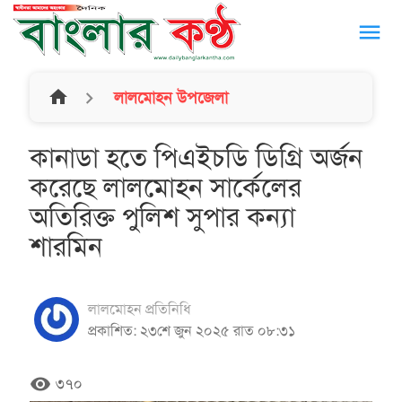
menu
home
লালমোহন উপজেলা
কানাডা হতে পিএইচডি ডিগ্রি অর্জন
করেছে লালমোহন সার্কেলের
অতিরিক্ত পুলিশ সুপার কন্যা
শারমিন
লালমোহন প্রতিনিধি
প্রকাশিত: ২৩শে জুন ২০২৫ রাত ০৮:৩১
remove_red_eye
৩৭০