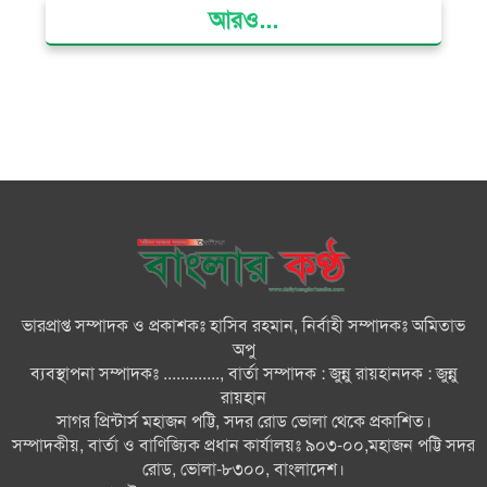
আরও...
ভোলার দুই তরুণের স্বপ্নের নাটক
আমার রাজ্যে তুমি
ভোলায় নিজাম হাসিনা ফাউন্ডেশন
হাসপাতালে বিনামূল্যে চিকিৎসা পেলো
৩০০ রোগী
মনপুরায় বন্ধুর স্ত্রীর গলায় ছুরি ধরে
ধর্ষণ করলো বন্ধু
ভারপ্রাপ্ত সম্পাদক ও প্রকাশকঃ হাসিব রহমান, নির্বাহী সম্পাদকঃ অমিতাভ
ভোলায় চার মিষ্টির দোকানকে ১৮
অপু
হাজার টাকা জরিমানা
ব্যবস্থাপনা সম্পাদকঃ ............., বার্তা সম্পাদক : জুন্নু রায়হানদক : জুন্নু
রায়হান
সাগর প্রিন্টার্স মহাজন পট্টি, সদর রোড ভোলা থেকে প্রকাশিত।
মনপুরায় পাউবোর বেড়ীবাঁধে ধ্বস
সম্পাদকীয়, বার্তা ও বাণিজ্যিক প্রধান কার্যালয়ঃ ৯০৩-০০,মহাজন পট্টি সদর
আতংকে স্থানীয় বাসিন্দারা
রোড, ভোলা-৮৩০০, বাংলাদেশ।