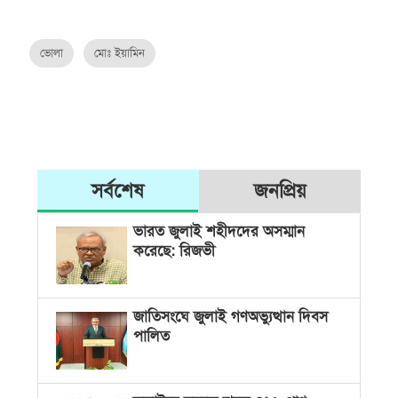
ভোলা
মোঃ ইয়ামিন
সর্বশেষ
জনপ্রিয়
ভারত জুলাই শহীদদের অসম্মান
করেছে: রিজভী
জাতিসংঘে জুলাই গণঅভ্যুত্থান দিবস
পালিত