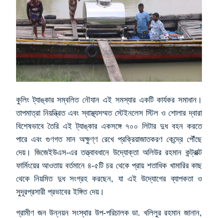
কুলিং ট্যাঙ্কার সম্বলিত নৌযান এই সমস্যার একটি কার্যকর সমাধান।
তাপমাত্রা নিয়ন্ত্রিত এবং স্বাস্থ্যসম্মত স্টেইনলেস স্টিল ও শোলার দ্বারা
বিশেষভাবে তৈরি এই ট্যাঙ্কার একসঙ্গে ৭০০ লিটার দুধ বহন করতে
পারে এবং গুণগত মান অক্ষুণ্ণ রেখে প্রক্রিয়াজাতকরণ কেন্দ্রে পৌঁছে
দেয়। জিজেইউএস-এর তত্ত্বাবধানে উদ্যোক্তা অলিউর রহমান কন্ট্রাক্ট
ফার্মিংয়ের আওতায় বর্তমানে ৪-৫টি চর থেকে প্রায় শতাধিক খামারির কাছ
থেকে নিয়মিত দুধ সংগ্রহ করছেন, যা এই উদ্যোগের ব্যাপকতা ও
সুদূরপ্রসারী প্রভাবের ইঙ্গিত দেয়।
গ্রামীণ জন উন্নয়ন সংস্থার উপ-পরিচালক ডা. খলিলুর রহমান জানান,