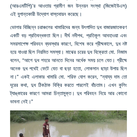
(আরএমটিপি)’র আওতায় গ্রামীণ জন উন্নয়ন সংস্থা (জিজেইউএস)
এই যুগান্তকারী উদ্যোগ বাস্তবায়ন করেছে।
ভোলার বিচ্ছিন্ন চরাঞ্চলের খামারিদের জন্য উৎপাদিত দুধ বাজারজাতকরণ
একটি বড় প্রতিবন্ধকতা ছিল। দীর্ঘ নদীপথ, প্রতিকূল আবহাওয়া এবং
সময়সাপেক্ষ পরিবহন ব্যবস্থার কারণে, বিশেষ করে গ্রীষ্মকালে, দুধ নষ্ট
হয়ে যাওয়া ছিল নিয়মিত সমস্যা। মাঝের চরের দুধ বিক্রেতা মো. নিজাম
বলেন, “আগে দুধ শহরে আনতে দিনের অর্ধেক সময় চলে যেত। গ্রীষ্মে
অনেক দুধ পথেই ফেটে যেত বা ছড়া হতো, লোকসান ছাড়া উপায় ছিল
না।” একই এলাকার খামারি মো. শরিফ যোগ করেন, “ন্যায্য দাম তো
দূরের কথা, দুধ ঠিকঠাক বিক্রি করতে পারলেই বাঁচতাম। এখন কুলিং
ট্যাঙ্কারের কারণে আমরা চিন্তামুক্ত। দুধ পরিবহন নিয়ে আর কোনো
ভাবনা নেই।”