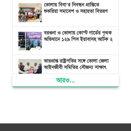
ভোলায় বিবা’র নিবন্ধন প্রাপ্তিতে
শুকরিয়া সমাবেশ ও সহায়তা বিতরণ
বরগুনা ও ভোলায় কোস্ট গার্ডের পৃথক
অভিযানে ১২৯ পিস ইয়াবাসহ আটক ২
ভারপ্রাপ্ত রাষ্ট্রপতির সঙ্গে ভোলা জেলা
আইনজীবী সমিতির সৌজন্য সাক্ষাৎ
আরও...
দৌলতখানে জমি বিরোধে পরিবারকে
ঘরছাড়া, আদালতের নিষেধাজ্ঞা অমান্য
করে ঘর নির্মাণের অভিযোগ
মনপুরায় সংরক্ষিত বনাঞ্চলের খালে
বিষ দিয়ে মাছ ধরায় ৩ জেলে আটক