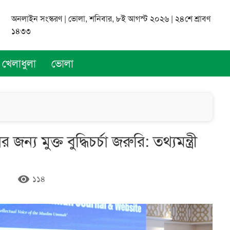
অনলাইন সংস্করণ | ভোলা, শনিবার, ৮ই আগস্ট ২০২৬ | ২৪শে শ্রাবণ
১৪৩৩
খেলাধুলা
ভোলা
 জন্য মুক্ত বুদ্ধিচর্চা জরুরি: তথ্যমন্ত্রী
remove_red_eye
১১৪