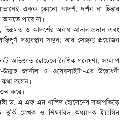
নোভাবেই একক কোনো আদর্শ, দর্শন বা চিন্তার
ান আনতে পারে না।
য, ভিন্নমত ও আদর্শের অবাধ আদান-প্রদান এবং
তিপূর্ণ সহাবস্থান সম্ভব; আর সেজন্য প্রয়োজন
কটি অভিজাত হোটেলে বৈশ্বিক গবেষণা, সংলাপ
 ‘আল-উম্মাহ জার্নাল ও ওয়েবসাইট’-এর উদ্বোধনী
সব কথা বলেন।
য়োজন করে।
পদেষ্টা ড. এ এফ এম খালিদ হোসেনের সভাপতিত্বে
াত তুর্কি লেখক ও শিক্ষাবিদ অধ্যাপক ইয়াসিন