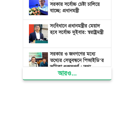
সরকার সর্বোচ্চ চেষ্টা চালিয়ে
যাচ্ছে: প্রধানমন্ত্রী
সংবিধানে প্রধানমন্ত্রীর মেয়াদ
হবে সর্বোচ্চ দুইবার: স্বরাষ্ট্রমন্ত্রী
সরকার ও জনগণের মধ্যে
তথ্যের সেতুবন্ধনে পিআইডি’র
ভূমিকা গুরুত্বপূর্ণ : তথ্য
আরও...
প্রতিমন্ত্রী
দেশের বিভিন্ন স্থানে বৃষ্টির
সম্ভাবনা, বাড়তে পারে দিন-
রাতের তাপমাত্রা
বাজার সিন্ডিকেট ও মজুতদারি
করলেই কঠোর ব্যবস্থা:
আইনমন্ত্রী