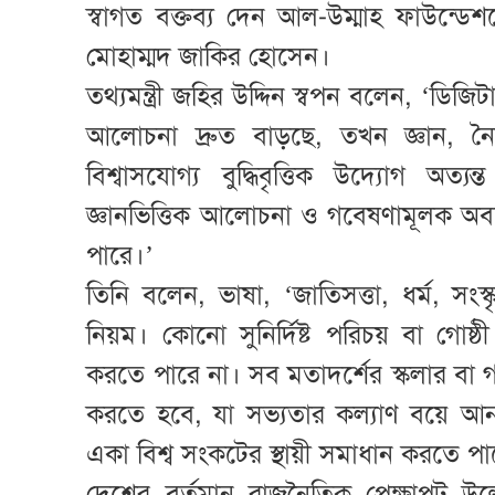
স্বাগত বক্তব্য দেন আল-উম্মাহ ফাউন্ডে
মোহাম্মদ জাকির হোসেন।
তথ্যমন্ত্রী জহির উদ্দিন স্বপন বলেন, ‘ডিজিট
আলোচনা দ্রুত বাড়ছে, তখন জ্ঞান, নৈ
বিশ্বাসযোগ্য বুদ্ধিবৃত্তিক উদ্যোগ অত
জ্ঞানভিত্তিক আলোচনা ও গবেষণামূলক অবদানে
পারে।’
তিনি বলেন, ভাষা, ‘জাতিসত্তা, ধর্ম, সং
নিয়ম। কোনো সুনির্দিষ্ট পরিচয় বা গোষ্
করতে পারে না। সব মতাদর্শের স্কলার ব
করতে হবে, যা সভ্যতার কল্যাণ বয়ে 
একা বিশ্ব সংকটের স্থায়ী সমাধান করতে পা
দেশের বর্তমান রাজনৈতিক প্রেক্ষাপট উল্