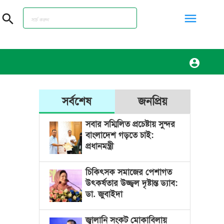
menu
search
account_circle
সর্বশেষ
জনপ্রিয়
সবার সম্মিলিত প্রচেষ্টায় সুন্দর
বাংলাদেশ গড়তে চাই:
প্রধানমন্ত্রী
চিকিৎসক সমাজের পেশাগত
উৎকর্ষতার উজ্জ্বল দৃষ্টান্ত ড্যাব:
ডা. জুবাইদা
জ্বালানি সংকট মোকাবিলায়