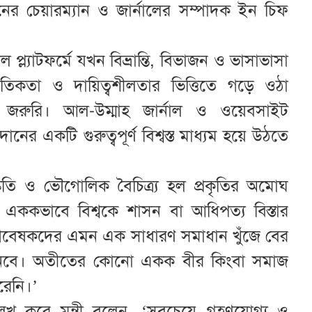
শনের চেয়ারম্যান ও জার্নালের সম্পাদক ইন চিফ
াল প্ল্যাটফর্মে যখন বিভ্রান্তি, বিভাজন ও ভাসাভাসা
তিকতা ও দায়িত্বশীলতার ভিত্তিতে গড়ে ওঠা
্যন্ত জরুরি। আল-উম্মাহ জার্নাল ও ওয়েবসাইট
র একটি গুরুত্বপূর্ণ বিশ্বস্ত মাধ্যম হয়ে উঠতে
স্কৃতি ও ভৌগোলিক বৈচিত্র্য হল প্রকৃতির অমোঘ
ঠী এককভাবে বিশ্বকে শাসন বা আধিপত্য বিস্তার
া গবেষকদের এমন এক সাধারণ সমাধান খুঁজে বের
আনবে। অতীতের কোনো একক বীর কিংবা সমাজ
রেনি।’
লেখ করে মন্ত্রী বলেন, ‘সবচেয়ে গ্রহণযোগ্য ও