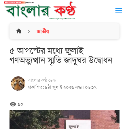
menu
home
জাতীয়
৫ আগস্টের মধ্যে জুলাই
গণঅভ্যুত্থান স্মৃতি জাদুঘর উদ্বোধন
বাংলার কণ্ঠ ডেস্ক
প্রকাশিত: ৪ঠা জুলাই ২০২৬ সন্ধ্যা ০৬:১৭
remove_red_eye
৯০