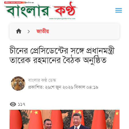
menu
home
জাতীয়
চীনের প্রেসিডেন্টের সঙ্গে প্রধানমন্ত্রী
তারেক রহমানের বৈঠক অনুষ্ঠিত
বাংলার কণ্ঠ ডেস্ক
প্রকাশিত: ২৬শে জুন ২০২৬ বিকাল ০৪:১৯
remove_red_eye
১১৭