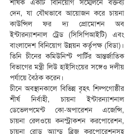
শীর্ষক একটি বিনিয়োগ সম্মেলনে বক্তব্য
দেন, যা যৌথভাবে আয়োজন করে চায়না
কাউন্সিল ফর দ্য প্রোমোশন অব
ইন্টারন্যাশনাল ট্রেড (সিসিপিআইটি) এবং
বাংলাদেশ বিনিয়োগ উন্নয়ন কর্তৃপক্ষ (বিডা)।
তিনি চীনের কমিউনিস্ট পার্টির আন্তর্জাতিক
বিভাগের মন্ত্রী লিউ হাইসিংয়ের সঙ্গেও দলীয়
পর্যায়ে বৈঠক করেন।
চীনে অবস্থানকালে বিভিন্ন বৃহৎ শিল্পগোষ্ঠীর
শীর্ষ নির্বাহী, চায়না ইন্টারন্যাশনাল
ডেভেলপমেন্ট কো-অপারেশন এজেন্সি,
চায়না রেলওয়ে কনস্ট্রাকশন করপোরেশন,
চায়না রোড অ্যান্ড ব্রিজ করপোরেশনসহ