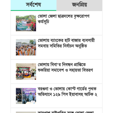
সর্বশেষ
জনপ্রিয়
ভোলা জেলা ছাত্রদলের বৃক্ষরোপণ
কর্মসূচি
ভোলায় ব্যাংকের হাট বাজার ব্যবসায়ী
সমবায় সমিতির নির্বাচন অনুষ্ঠিত
ভোলায় বিবা’র নিবন্ধন প্রাপ্তিতে
শুকরিয়া সমাবেশ ও সহায়তা বিতরণ
বরগুনা ও ভোলায় কোস্ট গার্ডের পৃথক
অভিযানে ১২৯ পিস ইয়াবাসহ আটক ২