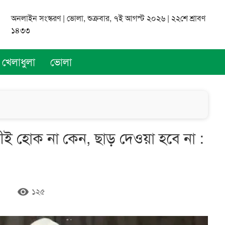
অনলাইন সংস্করণ | ভোলা, শুক্রবার, ৭ই আগস্ট ২০২৬ | ২২শে শ্রাবণ
১৪৩৩
খেলাধুলা
ভোলা
লীই হোক না কেন, ছাড় দেওয়া হবে না :
remove_red_eye
১২৫