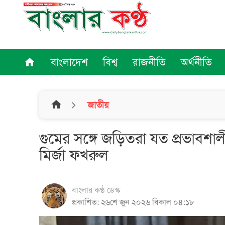
বাংলাদেশ
বিশ্ব
রাজনীতি
অর্থনীতি
home
home
জাতীয়
গুমের সঙ্গে জড়িতরা যত প্রভাবশা
মির্জা ফখরুল
বাংলার কণ্ঠ ডেস্ক
প্রকাশিত: ২৬শে জুন ২০২৬ বিকাল ০৪:১৮