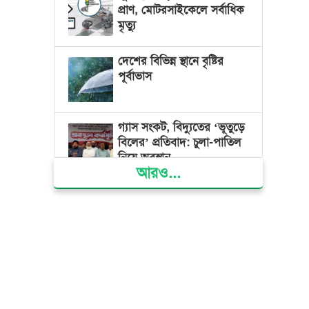
প্রাণ, মোটরসাইকেলে সর্বাধিক
মৃত্যু
দেশের বিভিন্ন স্থানে বৃষ্টির
পূর্বাভাস
গ্যাস সংকট, বিদ্যুতের ‘ভূতুড়ে
বিলের’ প্রতিবাদ: চুলা-পাতিল
নিয়ে অবস্থান
আরও...
ক্ষমতার কেন্দ্র গণভবন থেকে
রক্তাক্ত গণঅভ্যুত্থানের স্মৃতি
জাদুঘর
জুলাই গণ-অভ্যুত্থান দিবসে
ভোলায় ৩০০ রোগীকে
বিনামূল্যে চিকিৎসাসেবা