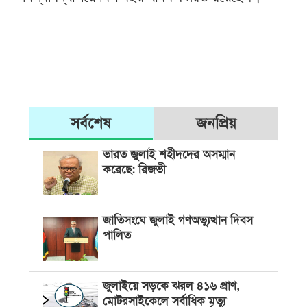
সর্বশেষ
জনপ্রিয়
ভারত জুলাই শহীদদের অসম্মান
করেছে: রিজভী
জাতিসংঘে জুলাই গণঅভ্যুত্থান দিবস
পালিত
জুলাইয়ে সড়কে ঝরল ৪১৬ প্রাণ,
মোটরসাইকেলে সর্বাধিক মৃত্যু