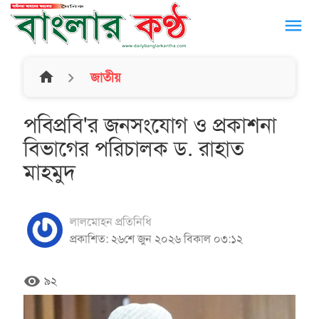
menu
home
জাতীয়
পবিপ্রবি'র জনসংযোগ ও প্রকাশনা
বিভাগের পরিচালক ড. রাহাত
মাহমুদ
লালমোহন প্রতিনিধি
প্রকাশিত: ২৬শে জুন ২০২৬ বিকাল ০৩:১২
remove_red_eye
৯২