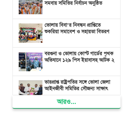
সমবায় সমিতির নির্বাচন অনুষ্ঠিত
ভোলায় বিবা’র নিবন্ধন প্রাপ্তিতে
শুকরিয়া সমাবেশ ও সহায়তা বিতরণ
বরগুনা ও ভোলায় কোস্ট গার্ডের পৃথক
অভিযানে ১২৯ পিস ইয়াবাসহ আটক ২
ভারপ্রাপ্ত রাষ্ট্রপতির সঙ্গে ভোলা জেলা
আইনজীবী সমিতির সৌজন্য সাক্ষাৎ
আরও...
দৌলতখানে জমি বিরোধে পরিবারকে
ঘরছাড়া, আদালতের নিষেধাজ্ঞা অমান্য
করে ঘর নির্মাণের অভিযোগ