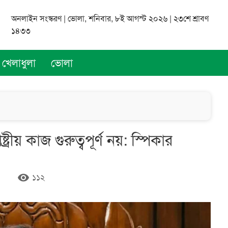
অনলাইন সংস্করণ | ভোলা, শনিবার, ৮ই আগস্ট ২০২৬ | ২৩শে শ্রাবণ
১৪৩৩
খেলাধুলা
ভোলা
ীয় কাজ গুরুত্বপূর্ণ নয়: স্পিকার
remove_red_eye
১১২