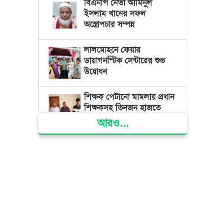
বিএনপি নেতা আমিনুল
ইসলাম খানের সফল
অস্ত্রোপচার সম্পন্ন
লালমোহনে ফেয়ার
ডায়াগনস্টিক সেন্টারের শুভ
উদ্বোধন
শিক্ষক পেটানো মামলায় প্রধান
শিক্ষকসহ তিনজন হাজতে
আরও...
ভোলায় মিথ্যা অপবাদের বিচার
দাবিতে মানববন্ধন ও বিক্ষোভ
গ্যাস সংকট, ভুতুড়ে বিদ্যুৎ
বিল ও দ্রব্যমূল্য বৃদ্ধির
প্রতিবাদে ভোলায় ১১ দলীয়
ঐক্যের প্রধানমন্ত্রী বরাবর