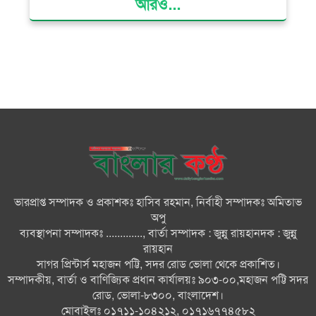
আরও...
দেশের বিভিন্ন স্থানে বৃষ্টির সম্ভাবনা,
বাড়তে পারে দিন-রাতের তাপমাত্রা
বাজার সিন্ডিকেট ও মজুতদারি
করলেই কঠোর ব্যবস্থা: আইনমন্ত্রী
জুলাই যোদ্ধাসহ ৩ জনকে রিকশা
উপহার প্রধানমন্ত্রীর
ভারপ্রাপ্ত সম্পাদক ও প্রকাশকঃ হাসিব রহমান, নির্বাহী সম্পাদকঃ অমিতাভ
কোনো গাফিলতি হলে কঠোর ব্যবস্থা
অপু
নিচ্ছেন প্রধানমন্ত্রী: রিজভী
ব্যবস্থাপনা সম্পাদকঃ ............., বার্তা সম্পাদক : জুন্নু রায়হানদক : জুন্নু
রায়হান
সাগর প্রিন্টার্স মহাজন পট্টি, সদর রোড ভোলা থেকে প্রকাশিত।
তারেক রহমানকেও আয়নাঘরে
সম্পাদকীয়, বার্তা ও বাণিজ্যিক প্রধান কার্যালয়ঃ ৯০৩-০০,মহাজন পট্টি সদর
নির্যাতন করা হয়েছে: চিফ প্রসিকিউটর
রোড, ভোলা-৮৩০০, বাংলাদেশ।
মোবাইলঃ ০১৭১১-১০৪২১২, ০১৭১৬৭৭৪৫৮২