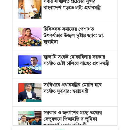
সবার সম্মিলিত প্রচেষ্টায় সুন্দর
বাংলাদেশ গড়তে চাই: প্রধানমন্ত্রী
চিকিৎসক সমাজের পেশাগত
উৎকর্ষতার উজ্জ্বল দৃষ্টান্ত ড্যাব: ডা.
জুবাইদা
জ্বালানি সংকট মোকাবিলায় সরকার
সর্বোচ্চ চেষ্টা চালিয়ে যাচ্ছে: প্রধানমন্ত্রী
সংবিধানে প্রধানমন্ত্রীর মেয়াদ হবে
সর্বোচ্চ দুইবার: স্বরাষ্ট্রমন্ত্রী
সরকার ও জনগণের মধ্যে তথ্যের
সেতুবন্ধনে পিআইডি’র ভূমিকা
গুরুত্বপূর্ণ : তথ্য প্রতিমন্ত্রী