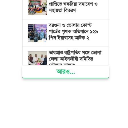
প্রাপ্তিতে শুকরিয়া সমাবেশ ও
সহায়তা বিতরণ
বরগুনা ও ভোলায় কোস্ট
গার্ডের পৃথক অভিযানে ১২৯
পিস ইয়াবাসহ আটক ২
ভারপ্রাপ্ত রাষ্ট্রপতির সঙ্গে ভোলা
জেলা আইনজীবী সমিতির
সৌজন্য সাক্ষাৎ
আরও...
দৌলতখানে জমি বিরোধে
পরিবারকে ঘরছাড়া,
আদালতের নিষেধাজ্ঞা অমান্য
করে ঘর নির্মাণের অভিযোগ
মনপুরায় সংরক্ষিত বনাঞ্চলের
খালে বিষ দিয়ে মাছ ধরায় ৩
জেলে আটক