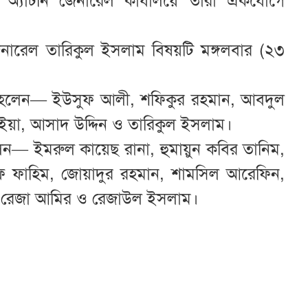
্যাটর্নি জেনারেল কার্যালয়ে তারা একযোগে
 জেনারেল তারিকুল ইসলাম বিষয়টি মঙ্গলবার (২৩
রেল হলেন— ইউসুফ আলী, শফিকুর রহমান, আবদুল
ঁইয়া, আসাদ উদ্দিন ও তারিকুল ইসলাম।
লেন— ইমরুল কায়েছ রানা, হুমায়ুন কবির তানিম,
রুফ ফাহিম, জোয়াদুর রহমান, শামসিল আরেফিন,
 আল রেজা আমির ও রেজাউল ইসলাম।