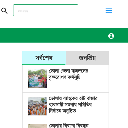
menu
search
account_circle
সর্বশেষ
জনপ্রিয়
ভোলা জেলা ছাত্রদলের
বৃক্ষরোপণ কর্মসূচি
ভোলায় ব্যাংকের হাট বাজার
ব্যবসায়ী সমবায় সমিতির
নির্বাচন অনুষ্ঠিত
ভোলায় বিবা’র নিবন্ধন