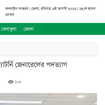
অনলাইন সংস্করণ | ভোলা, রবিবার, ৯ই আগস্ট ২০২৬ | ২৪শে শ্রাবণ
১৪৩৩
খেলাধুলা
ভোলা
াটর্নি জেনারেলের পদত্যাগ
remove_red_eye
১০৯