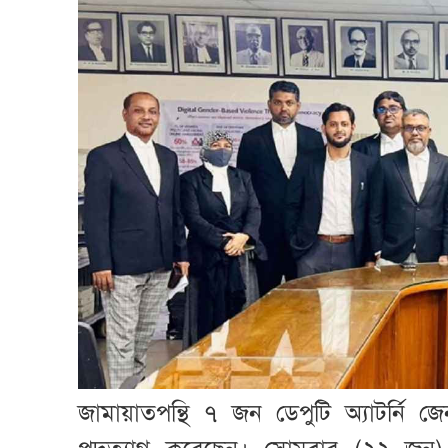
জামায়াতপন্থি ৭ জন ডেপুটি অ্যাটর্নি 