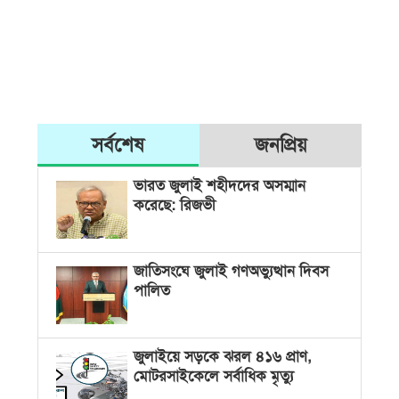
সর্বশেষ
জনপ্রিয়
ভারত জুলাই শহীদদের অসম্মান
করেছে: রিজভী
জাতিসংঘে জুলাই গণঅভ্যুত্থান দিবস
পালিত
জুলাইয়ে সড়কে ঝরল ৪১৬ প্রাণ,
মোটরসাইকেলে সর্বাধিক মৃত্যু