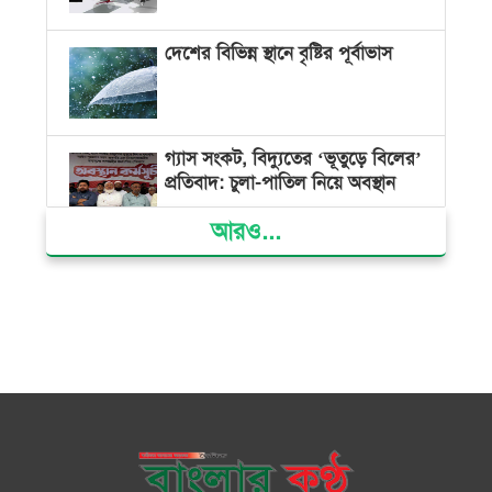
দেশের বিভিন্ন স্থানে বৃষ্টির পূর্বাভাস
গ্যাস সংকট, বিদ্যুতের ‘ভূতুড়ে বিলের’
প্রতিবাদ: চুলা-পাতিল নিয়ে অবস্থান
আরও...
ক্ষমতার কেন্দ্র গণভবন থেকে রক্তাক্ত
গণঅভ্যুত্থানের স্মৃতি জাদুঘর
জুলাই গণ-অভ্যুত্থান দিবসে ভোলায়
৩০০ রোগীকে বিনামূল্যে চিকিৎসাসেবা
ভোলায় ১১ দলীয় জোটের বিক্ষোভ
সমাবেশ ও গণমিছিল