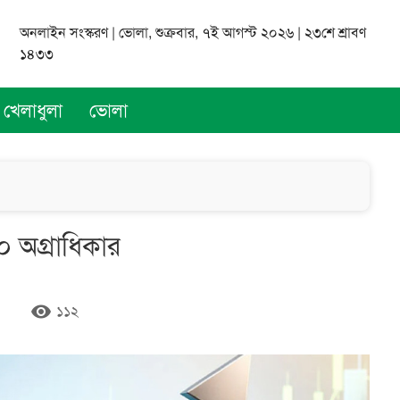
অনলাইন সংস্করণ | ভোলা, শুক্রবার, ৭ই আগস্ট ২০২৬ | ২৩শে শ্রাবণ
১৪৩৩
খেলাধুলা
ভোলা
০ অগ্রাধিকার
remove_red_eye
১১২