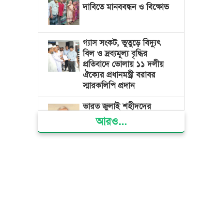
দাবিতে মানববন্ধন ও বিক্ষোভ
গ্যাস সংকট, ভুতুড়ে বিদ্যুৎ
বিল ও দ্রব্যমূল্য বৃদ্ধির
প্রতিবাদে ভোলায় ১১ দলীয়
ঐক্যের প্রধানমন্ত্রী বরাবর
স্মারকলিপি প্রদান
ভারত জুলাই শহীদদের
অসম্মান করেছে: রিজভী
আরও...
জাতিসংঘে জুলাই গণঅভ্যুত্থান
দিবস পালিত
জুলাইয়ে সড়কে ঝরল ৪১৬
প্রাণ, মোটরসাইকেলে সর্বাধিক
মৃত্যু